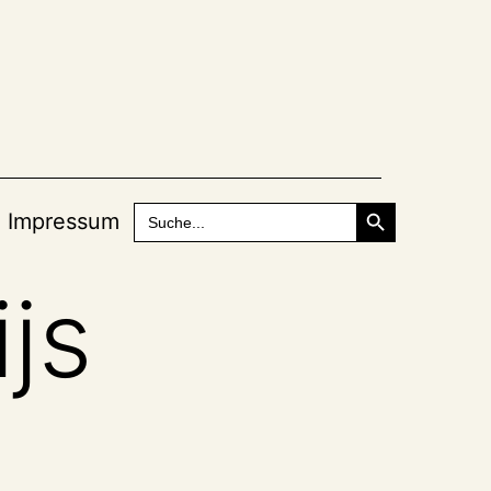
Search Button
Search
Impressum
for:
js