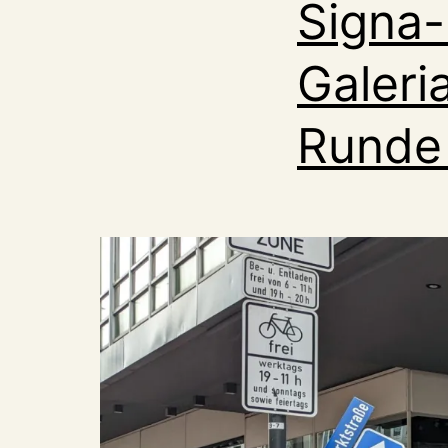
Signa-
Galeri
Runde