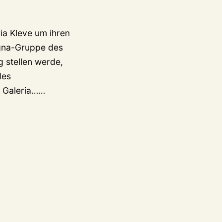
ia Kleve um ihren
igna-Gruppe des
 stellen werde,
des
Signa-
r Galeria……
Insolvenz
beschert
Klever
Galeria
(ex-
Kaufhof)
die
nächste
Runde