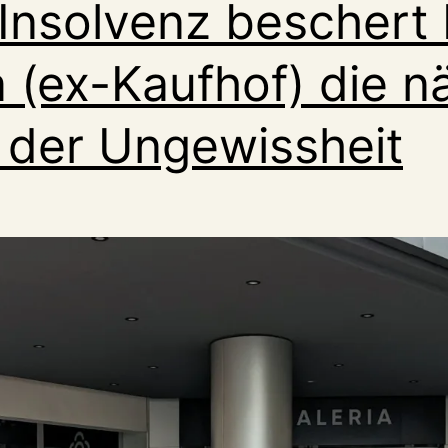
Insolvenz beschert 
sie
auch?
a (ex-Kaufhof) die n
 der Ungewissheit