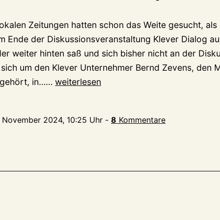
 lokalen Zeitungen hatten schon das Weite gesucht, al
 Ende der Diskussionsveranstaltung Klever Dialog au
er weiter hinten saß und sich bisher nicht an der Disku
e sich um den Klever Unternehmer Bernd Zevens, den 
Klever
 gehört, in……
weiterlesen
Dialog
in
. November 2024, 10:25 Uhr
-
8
Kommentare
der
Galeria:
Alle
müssen
wollen,
aber
können