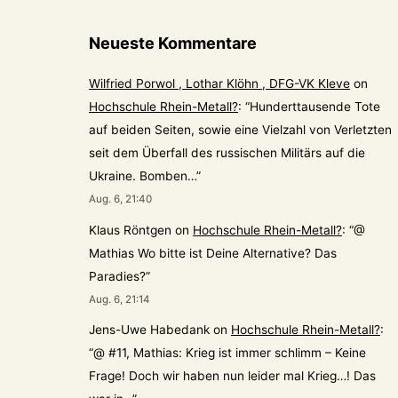
Neueste Kommentare
Wilfried Porwol , Lothar Klöhn , DFG-VK Kleve
on
Hochschule Rhein-Metall?
: “
Hunderttausende Tote
auf beiden Seiten, sowie eine Vielzahl von Verletzten
seit dem Überfall des russischen Militärs auf die
Ukraine. Bomben…
”
Aug. 6, 21:40
Klaus Röntgen
on
Hochschule Rhein-Metall?
: “
@
Mathias Wo bitte ist Deine Alternative? Das
Paradies?
”
Aug. 6, 21:14
Jens-Uwe Habedank
on
Hochschule Rhein-Metall?
:
“
@ #11, Mathias: Krieg ist immer schlimm – Keine
Frage! Doch wir haben nun leider mal Krieg…! Das