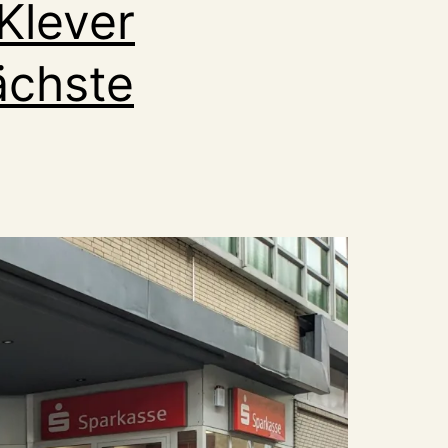
Klever
ächste