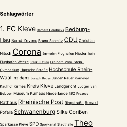
der
Schlagwörter
Ungewissheit
1. FC Kleve
Bedburg-
Barbara Hendricks
CDU
Hau
Bernd Zevens
Christian
Bruno Schmitz
Corona
Nitsch
Flughafen Niederrhein
Emmerich
Flughafen Weeze
Freiherr-vom-Stein-
Frank Ruffing
Hochschule Rhein-
Gymnasium
Hagsche Straße
Waal
Inzidenz
Jürgen Rauer
Karneval
Joseph Beuys
Kreis Kleve
Kirmes
Landgericht
Kaufhof
Ludger van
Museum Kurhaus
Niederlande
Bebber
NRZ
Prozess
Rheinische Post
Rathaus
Ronald
Ringstraße
Schwanenburg
Silke Gorißen
Pofalla
Theo
SPD
Sparkasse Kleve
Spoykanal
Stadthalle