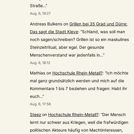
Straße…
”
Aug. 6, 19:27
Andreas Bulkens
on
Grillen bei 35 Grad und Dürre:
Das sagt die Stadt Kleve
: “
Schland, was soll man
noch sagen/schreiben? Grillen ist so ein maskulines
Steinzeitritual, aber egal. Der gesunde
Menschenverstand war jedenfalls in…
”
Aug. 6, 18:12
Mathias
on
Hochschule Rhein-Metall?
: “
Ich möchte
mal ganz grundsätzlich werden und mich auf die
Kommentare 1 bis 7 beziehen und fragen: Habt ihr
euch…
”
Aug. 6, 17:56
Steez
on
Hochschule Rhein-Metall?
: “
Der Mensch
lernt nur schwer aus Kriegen, weil die frafwürdigen
politischen Akteure häufig von Machtinteressen,