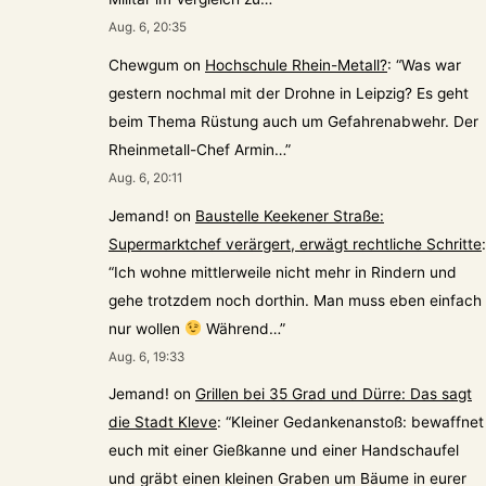
Aug. 6, 20:35
Chewgum
on
Hochschule Rhein-Metall?
: “
Was war
gestern nochmal mit der Drohne in Leipzig? Es geht
beim Thema Rüstung auch um Gefahrenabwehr. Der
Rheinmetall-Chef Armin…
”
Aug. 6, 20:11
Jemand!
on
Baustelle Keekener Straße:
Supermarktchef verärgert, erwägt rechtliche Schritte
:
“
Ich wohne mittlerweile nicht mehr in Rindern und
gehe trotzdem noch dorthin. Man muss eben einfach
nur wollen
Während…
”
Aug. 6, 19:33
Jemand!
on
Grillen bei 35 Grad und Dürre: Das sagt
die Stadt Kleve
: “
Kleiner Gedankenanstoß: bewaffnet
euch mit einer Gießkanne und einer Handschaufel
und gräbt einen kleinen Graben um Bäume in eurer