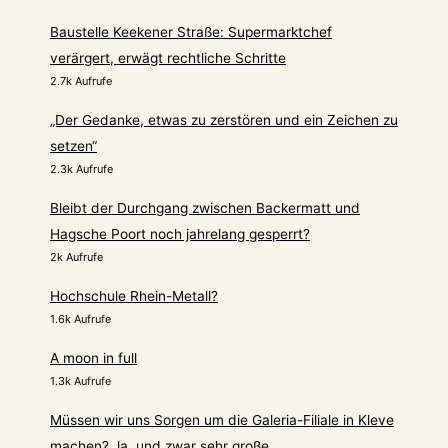
Baustelle Keekener Straße: Supermarktchef
verärgert, erwägt rechtliche Schritte
2.7k Aufrufe
„Der Gedanke, etwas zu zerstören und ein Zeichen zu
setzen“
2.3k Aufrufe
Bleibt der Durchgang zwischen Backermatt und
Hagsche Poort noch jahrelang gesperrt?
2k Aufrufe
Hochschule Rhein-Metall?
1.6k Aufrufe
A moon in full
1.3k Aufrufe
Müssen wir uns Sorgen um die Galeria-Filiale in Kleve
machen? Ja, und zwar sehr große