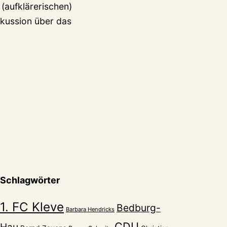
(aufklärerischen)
skussion über das
Schlagwörter
1. FC Kleve
Bedburg-
Barbara Hendricks
CDU