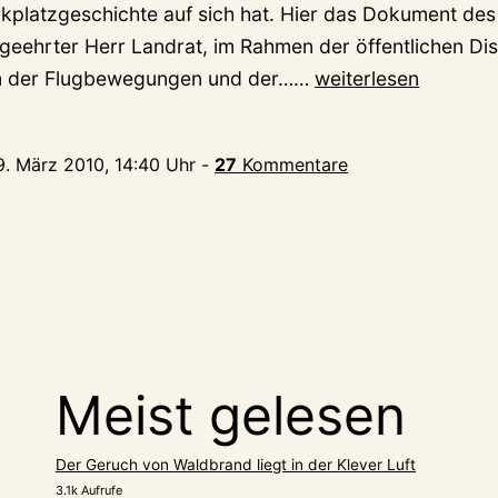
platzgeschichte auf sich hat. Hier das Dokument des 
geehrter Herr Landrat, im Rahmen der öffentlichen Di
„Mögliche
m der Flugbewegungen und der……
weiterlesen
strafrechtliche
Relevanz“
9. März 2010, 14:40 Uhr
-
27
Kommentare
-Â weitere
8
Fragen
der
SPD
Meist gelesen
Der Geruch von Waldbrand liegt in der Klever Luft
3.1k Aufrufe