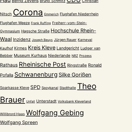
Hau
Bernd Zevens
Christian
Bruno Schmitz
Corona
Nitsch
Flughafen Niederrhein
Emmerich
Flughafen Weeze
Freiherr-vom-Stein-
Frank Ruffing
Hochschule Rhein-
Gymnasium
Hagsche Straße
Waal
Inzidenz
Jürgen Rauer
Karneval
Joseph Beuys
Kreis Kleve
Kirmes
Landgericht
Kaufhof
Ludger van
Museum Kurhaus
Niederlande
Bebber
NRZ
Prozess
Rheinische Post
Rathaus
Ronald
Ringstraße
Schwanenburg
Silke Gorißen
Pofalla
Theo
SPD
Sparkasse Kleve
Spoykanal
Stadthalle
Brauer
Unterstadt
Volksbank Kleverland
Unfall
Wolfgang Gebing
Willibrord Haas
Wolfgang Spreen