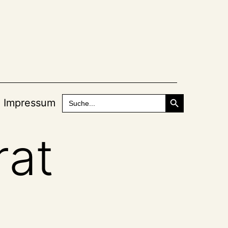
Search Button
Search
Impressum
for:
rat