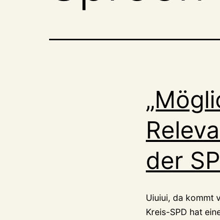
„Mögli
Releva
der S
Uiuiui, da kommt 
Kreis-SPD hat eine