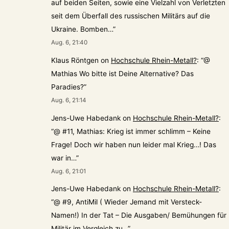
auf beiden Seiten, sowie eine Vielzahl von Verletzten
seit dem Überfall des russischen Militärs auf die
Ukraine. Bomben…
”
Aug. 6, 21:40
Klaus Röntgen
on
Hochschule Rhein-Metall?
: “
@
Mathias Wo bitte ist Deine Alternative? Das
Paradies?
”
Aug. 6, 21:14
Jens-Uwe Habedank
on
Hochschule Rhein-Metall?
:
“
@ #11, Mathias: Krieg ist immer schlimm – Keine
Frage! Doch wir haben nun leider mal Krieg…! Das
war in…
”
Aug. 6, 21:01
Jens-Uwe Habedank
on
Hochschule Rhein-Metall?
:
“
@ #9, AntiMil ( Wieder Jemand mit Versteck-
Namen!) In der Tat – Die Ausgaben/ Bemühungen für
Militär im Vergleich zu…
”