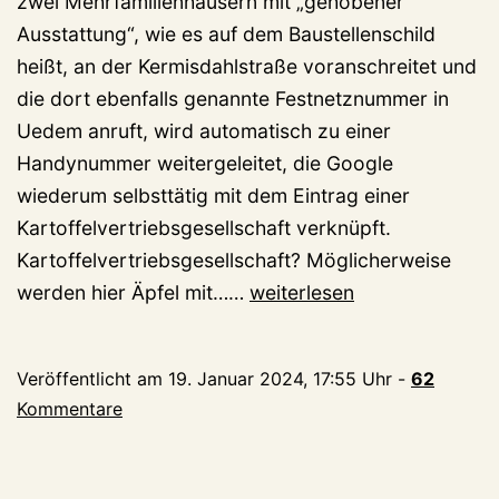
zwei Mehrfamilienhäusern mit „gehobener
Ausstattung“, wie es auf dem Baustellenschild
heißt, an der Kermisdahlstraße voranschreitet und
die dort ebenfalls genannte Festnetznummer in
Uedem anruft, wird automatisch zu einer
Handynummer weitergeleitet, die Google
wiederum selbsttätig mit dem Eintrag einer
Kartoffelvertriebsgesellschaft verknüpft.
Kartoffelvertriebsgesellschaft? Möglicherweise
Es
werden hier Äpfel mit……
weiterlesen
sind
nicht
Veröffentlicht am
19. Januar 2024, 17:55 Uhr
-
62
einmal
Kommentare
20
Zentimeter!
Stadt