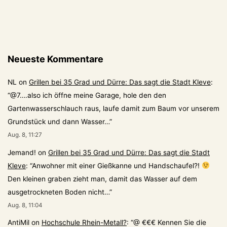
legt
Baustelle
am
Kermisdahl
Neueste Kommentare
still
NL
on
Grillen bei 35 Grad und Dürre: Das sagt die Stadt Kleve
:
“
@7….also ich öffne meine Garage, hole den den
Gartenwasserschlauch raus, laufe damit zum Baum vor unserem
Grundstück und dann Wasser…
”
Aug. 8, 11:27
Jemand!
on
Grillen bei 35 Grad und Dürre: Das sagt die Stadt
Kleve
: “
Anwohner mit einer Gießkanne und Handschaufel?!
Den kleinen graben zieht man, damit das Wasser auf dem
ausgetrockneten Boden nicht…
”
Aug. 8, 11:04
AntiMil
on
Hochschule Rhein-Metall?
: “
@ €€€ Kennen Sie die