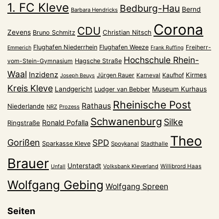
1. FC Kleve
Bedburg-Hau
Bernd
Barbara Hendricks
Corona
CDU
Zevens
Christian Nitsch
Bruno Schmitz
Flughafen Niederrhein
Flughafen Weeze
Freiherr-
Emmerich
Frank Ruffing
Hochschule Rhein-
vom-Stein-Gymnasium
Hagsche Straße
Waal
Inzidenz
Kirmes
Jürgen Rauer
Kaufhof
Karneval
Joseph Beuys
Kreis Kleve
Landgericht
Museum Kurhaus
Ludger van Bebber
Rheinische Post
Rathaus
Niederlande
NRZ
Prozess
Schwanenburg
Silke
Ronald Pofalla
Ringstraße
Theo
Gorißen
SPD
Sparkasse Kleve
Spoykanal
Stadthalle
Brauer
Unterstadt
Volksbank Kleverland
Willibrord Haas
Unfall
Wolfgang Gebing
Wolfgang Spreen
Seiten