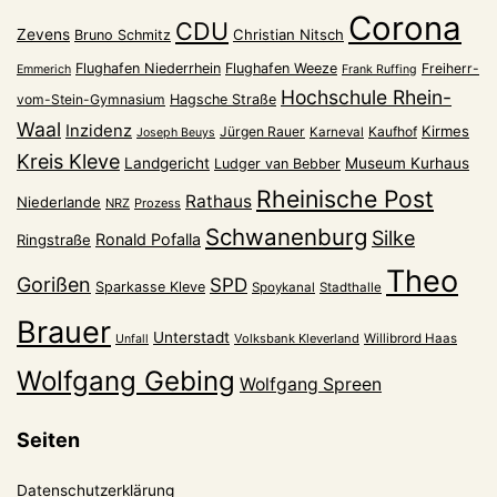
Corona
CDU
Zevens
Christian Nitsch
Bruno Schmitz
Flughafen Niederrhein
Flughafen Weeze
Freiherr-
Emmerich
Frank Ruffing
Hochschule Rhein-
vom-Stein-Gymnasium
Hagsche Straße
Waal
Inzidenz
Kirmes
Jürgen Rauer
Kaufhof
Karneval
Joseph Beuys
Kreis Kleve
Landgericht
Museum Kurhaus
Ludger van Bebber
Rheinische Post
Rathaus
Niederlande
NRZ
Prozess
Schwanenburg
Silke
Ronald Pofalla
Ringstraße
Theo
Gorißen
SPD
Sparkasse Kleve
Spoykanal
Stadthalle
Brauer
Unterstadt
Volksbank Kleverland
Willibrord Haas
Unfall
Wolfgang Gebing
Wolfgang Spreen
Seiten
Datenschutzerklärung