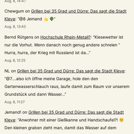
Aug. 8, 14:47
Chewgum
on
Grillen bei 35 Grad und Dürre: Das sagt die Stadt
Kleve
: “
@8 Jemand
”
Aug. 8, 13:40
Bernd Rütgens
on
Hochschule Rhein-Metall?
: “
Kiesewetter ist
nur die Vorhut. Wenn danach noch genug andere schreien “
Hurra, hurra, der Krieg mit Russland ist da…
”
Aug. 8, 12:25
NL
on
Grillen bei 35 Grad und Dürre: Das sagt die Stadt Kleve
:
“
@7….also ich öffne meine Garage, hole den den
Gartenwasserschlauch raus, laufe damit zum Baum vor unserem
Grundstück und dann Wasser…
”
Aug. 8, 11:27
Jemand!
on
Grillen bei 35 Grad und Dürre: Das sagt die Stadt
Kleve
: “
Anwohner mit einer Gießkanne und Handschaufel?!
Den kleinen graben zieht man, damit das Wasser auf dem