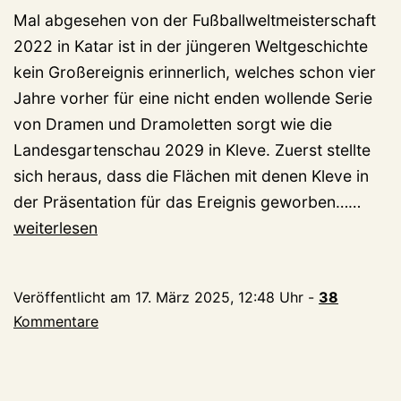
Mal abgesehen von der Fußballweltmeisterschaft
2022 in Katar ist in der jüngeren Weltgeschichte
kein Großereignis erinnerlich, welches schon vier
Jahre vorher für eine nicht enden wollende Serie
von Dramen und Dramoletten sorgt wie die
Landesgartenschau 2029 in Kleve. Zuerst stellte
sich heraus, dass die Flächen mit denen Kleve in
…
der Präsentation für das Ereignis geworben……
und
weiterlesen
es
war
Veröffentlicht am
17. März 2025, 12:48 Uhr
-
38
Somm
Kommentare
Neue
Laga
Dram