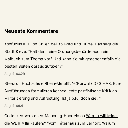
–
Gesch
schm
hin
Neueste Kommentare
Konfuzius a. D.
on
Grillen bei 35 Grad und Dürre: Das sagt die
Stadt Kleve
: “
Hält denn eine Ordnungsbehörde auch ein
Malbuch zum Thema vor? Und kann sie mir gegebenenfalls die
besten Seiten daraus zufaxen?
”
Aug. 9, 08:29
Steez
on
Hochschule Rhein-Metall?
: “
@Porwol / DFG – VK: Eure
Ausführungen formulieren konsequente pazifistische Kritik an
Militarisierung und Aufrüstung. Ist ja o.k., doch sie…
”
Aug. 9, 06:41
Gedenken-Verstehen-Mahnung-Handeln
on
Warum will keiner
die WDR-Villa kaufen?
: “
Vom Täterhaus zum Lernort: Warum