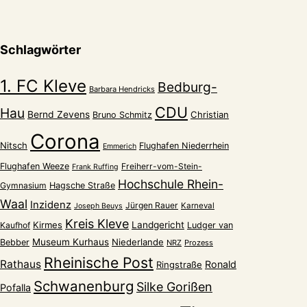
Schlagwörter
1. FC Kleve
Bedburg-
Barbara Hendricks
CDU
Hau
Bernd Zevens
Christian
Bruno Schmitz
Corona
Nitsch
Flughafen Niederrhein
Emmerich
Flughafen Weeze
Freiherr-vom-Stein-
Frank Ruffing
Hochschule Rhein-
Gymnasium
Hagsche Straße
Waal
Inzidenz
Jürgen Rauer
Karneval
Joseph Beuys
Kreis Kleve
Kirmes
Landgericht
Kaufhof
Ludger van
Museum Kurhaus
Niederlande
Bebber
NRZ
Prozess
Rheinische Post
Rathaus
Ronald
Ringstraße
Schwanenburg
Silke Gorißen
Pofalla