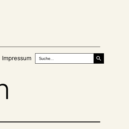
Search Button
Search
Impressum
for:
n