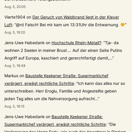
Aug. 5, 20:05
Vierte1904
on
Der Geruch von Waldbrand liegt in der Klever
Luft
: “
@rd Falsch! Bei mir kam um 13:31Uhr die Entwarnung.
”
Aug. 5, 19:20
Jens-Uwe Habedank
on
Hochschule Rhein-Metall?
: “
Tja- da
wohnen 2 Seelen in meiner Brust…. Auf der einen Seite Putins
Angriff auf Europa, kaschiert und gererchtfertigt damit,…
”
Aug. 5, 18:48
Markus
on
Baustelle Keekener Straße: Supermarktchef
verärgert, erwägt rechtliche Schritte
: “
Ich kann das alles nur so
unterschreiben. Herr Eroglu, Familie und Angestellte geben
jeden Tag alles um die Nahversorgung aufrecht…
”
Aug. 5, 18:15
Jens-Uwe Habedank
on
Baustelle Keekener Straße:
Supermarktchef verärgert, erwägt rechtliche Schritte
: “
Die
Verärgerung des Herrn Erglu, wie auch der Anwohner in Rindern