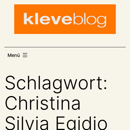
Zum
Inhalt
springen
Menü
Schlagwort:
Christina
Silvia Egidio