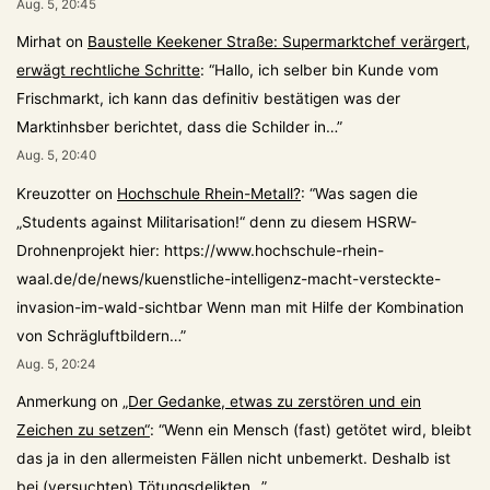
Aug. 5, 20:45
Mirhat
on
Baustelle Keekener Straße: Supermarktchef verärgert,
erwägt rechtliche Schritte
: “
Hallo, ich selber bin Kunde vom
Frischmarkt, ich kann das definitiv bestätigen was der
Marktinhsber berichtet, dass die Schilder in…
”
Aug. 5, 20:40
Kreuzotter
on
Hochschule Rhein-Metall?
: “
Was sagen die
„Students against Militarisation!“ denn zu diesem HSRW-
Drohnenprojekt hier: https://www.hochschule-rhein-
waal.de/de/news/kuenstliche-intelligenz-macht-versteckte-
invasion-im-wald-sichtbar Wenn man mit Hilfe der Kombination
von Schrägluftbildern…
”
Aug. 5, 20:24
Anmerkung
on
„Der Gedanke, etwas zu zerstören und ein
Zeichen zu setzen“
: “
Wenn ein Mensch (fast) getötet wird, bleibt
das ja in den allermeisten Fällen nicht unbemerkt. Deshalb ist
bei (versuchten) Tötungsdelikten…
”