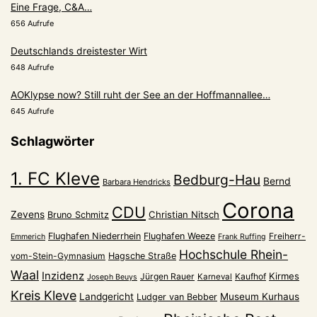
Eine Frage, C&A…
656 Aufrufe
Deutschlands dreistester Wirt
648 Aufrufe
AOKlypse now? Still ruht der See an der Hoffmannallee…
645 Aufrufe
Schlagwörter
1. FC Kleve
Bedburg-Hau
Bernd
Barbara Hendricks
Corona
CDU
Zevens
Christian Nitsch
Bruno Schmitz
Flughafen Niederrhein
Flughafen Weeze
Freiherr-
Emmerich
Frank Ruffing
Hochschule Rhein-
vom-Stein-Gymnasium
Hagsche Straße
Waal
Inzidenz
Kirmes
Jürgen Rauer
Kaufhof
Karneval
Joseph Beuys
Kreis Kleve
Landgericht
Museum Kurhaus
Ludger van Bebber