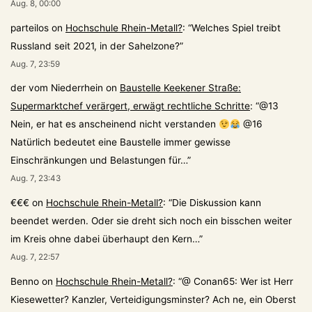
Aug. 8, 00:00
parteilos
on
Hochschule Rhein-Metall?
: “
Welches Spiel treibt
Russland seit 2021, in der Sahelzone?
”
Aug. 7, 23:59
der vom Niederrhein
on
Baustelle Keekener Straße:
Supermarktchef verärgert, erwägt rechtliche Schritte
: “
@13
Nein, er hat es anscheinend nicht verstanden
@16
Natürlich bedeutet eine Baustelle immer gewisse
Einschränkungen und Belastungen für…
”
Aug. 7, 23:43
€€€
on
Hochschule Rhein-Metall?
: “
Die Diskussion kann
beendet werden. Oder sie dreht sich noch ein bisschen weiter
im Kreis ohne dabei überhaupt den Kern…
”
Aug. 7, 22:57
Benno
on
Hochschule Rhein-Metall?
: “
@ Conan65: Wer ist Herr
Kiesewetter? Kanzler, Verteidigungsminster? Ach ne, ein Oberst