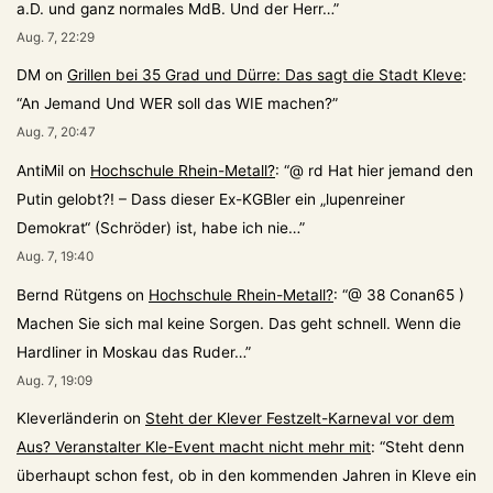
a.D. und ganz normales MdB. Und der Herr…
”
Aug. 7, 22:29
DM
on
Grillen bei 35 Grad und Dürre: Das sagt die Stadt Kleve
:
“
An Jemand Und WER soll das WIE machen?
”
Aug. 7, 20:47
AntiMil
on
Hochschule Rhein-Metall?
: “
@ rd Hat hier jemand den
Putin gelobt?! – Dass dieser Ex-KGBler ein „lupenreiner
Demokrat“ (Schröder) ist, habe ich nie…
”
Aug. 7, 19:40
Bernd Rütgens
on
Hochschule Rhein-Metall?
: “
@ 38 Conan65 )
Machen Sie sich mal keine Sorgen. Das geht schnell. Wenn die
Hardliner in Moskau das Ruder…
”
Aug. 7, 19:09
Kleverländerin
on
Steht der Klever Festzelt-Karneval vor dem
Aus? Veranstalter Kle-Event macht nicht mehr mit
: “
Steht denn
überhaupt schon fest, ob in den kommenden Jahren in Kleve ein