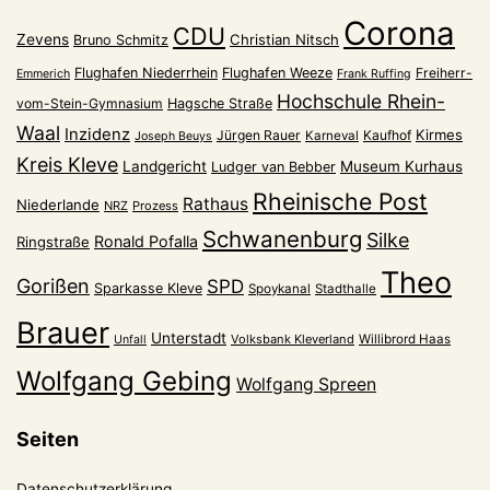
Corona
CDU
Zevens
Christian Nitsch
Bruno Schmitz
Flughafen Niederrhein
Flughafen Weeze
Freiherr-
Emmerich
Frank Ruffing
Hochschule Rhein-
vom-Stein-Gymnasium
Hagsche Straße
Waal
Inzidenz
Kirmes
Jürgen Rauer
Kaufhof
Karneval
Joseph Beuys
Kreis Kleve
Landgericht
Museum Kurhaus
Ludger van Bebber
Rheinische Post
Rathaus
Niederlande
NRZ
Prozess
Schwanenburg
Silke
Ronald Pofalla
Ringstraße
Theo
Gorißen
SPD
Sparkasse Kleve
Spoykanal
Stadthalle
Brauer
Unterstadt
Volksbank Kleverland
Willibrord Haas
Unfall
Wolfgang Gebing
Wolfgang Spreen
Seiten
Datenschutzerklärung