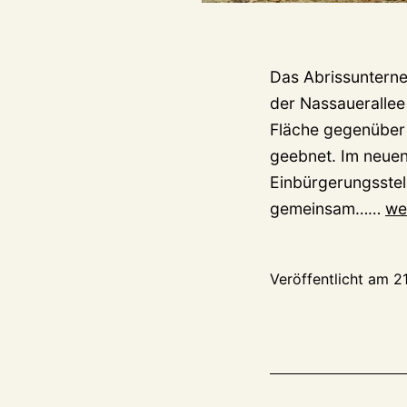
Das Abrissunterne
der Nassauerallee 
Fläche gegenüber 
geebnet. Im neuen
Einbürgerungsstel
Zi
gemeinsam……
we
Vil
an
Veröffentlicht am
2
de
Na
De
Ab
ver