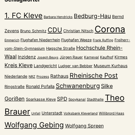
1. FC Kleve
Bedburg-Hau
Bernd
Barbara Hendricks
Corona
CDU
Zevens
Christian Nitsch
Bruno Schmitz
Flughafen Niederrhein
Flughafen Weeze
Freiherr-
Emmerich
Frank Ruffing
Hochschule Rhein-
vom-Stein-Gymnasium
Hagsche Straße
Waal
Inzidenz
Kirmes
Jürgen Rauer
Kaufhof
Karneval
Joseph Beuys
Kreis Kleve
Landgericht
Museum Kurhaus
Ludger van Bebber
Rheinische Post
Rathaus
Niederlande
NRZ
Prozess
Schwanenburg
Silke
Ronald Pofalla
Ringstraße
Theo
Gorißen
SPD
Sparkasse Kleve
Spoykanal
Stadthalle
Brauer
Unterstadt
Volksbank Kleverland
Willibrord Haas
Unfall
Wolfgang Gebing
Wolfgang Spreen