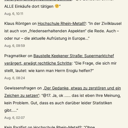
ALLE Einkäufe dort tätigen
”
Aug. 6, 10:11
Klaus Röntgen
on
Hochschule Rhein-Metall?
: “
In der Zivilklausel
ist auch von „friedenserhaltenden Aspekten“ die Rede. Auch –
oder nur – die aktuelle Aufrüstung in Europe…
”
Aug. 6, 09:59
Pragmatiker
on
Baustelle Keekener Straße: Supermarktchef
verärgert, erwägt rechtliche Schritte
: “
Die Frage, die sich mir
stellt, lautet: wie kann man Herrn Eroglu helfen?
”
Aug. 6, 08:24
Gewissensfragen
on
„Der Gedanke, etwas zu zerstören und ein
Zeichen zu setzen“
: “
@17. Ja, ok …… das ist eben Ihre Meinung,
kein Problem. Gut, dass es auch darüber leider Statistiken
gibt…..
”
Aug. 6, 02:07
Kein Pazifist
on
Hochschule Rhein-Metall?
: “
Ohne