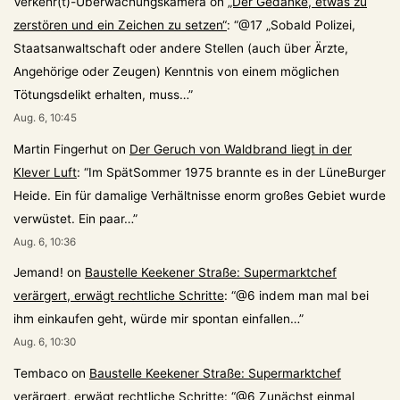
Verkehr(t)-Überwachungskamera
on
„Der Gedanke, etwas zu
zerstören und ein Zeichen zu setzen“
: “
@17 „Sobald Polizei,
Staatsanwaltschaft oder andere Stellen (auch über Ärzte,
Angehörige oder Zeugen) Kenntnis von einem möglichen
Tötungsdelikt erhalten, muss…
”
Aug. 6, 10:45
Martin Fingerhut
on
Der Geruch von Waldbrand liegt in der
Klever Luft
: “
Im SpätSommer 1975 brannte es in der LüneBurger
Heide. Ein für damalige Verhältnisse enorm großes Gebiet wurde
verwüstet. Ein paar…
”
Aug. 6, 10:36
Jemand!
on
Baustelle Keekener Straße: Supermarktchef
verärgert, erwägt rechtliche Schritte
: “
@6 indem man mal bei
ihm einkaufen geht, würde mir spontan einfallen…
”
Aug. 6, 10:30
Tembaco
on
Baustelle Keekener Straße: Supermarktchef
verärgert, erwägt rechtliche Schritte
: “
@6 Zunächst einmal