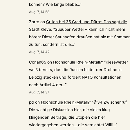
können? Wie lange bliebe…
”
Aug. 7, 14:58
Zorro
on
Grillen bei 35 Grad und Dürre: Das sagt die
Stadt Kleve
: “
Suuuper Wetter – kann ich nicht mehr
hören: Dieser Saunaofen draußen hat nix mit Sommer
zu tun, sondern ist die…
”
Aug. 7, 14:42
Conan65
on
Hochschule Rhein-Metall?
: “
Kiesewetter
weiß bereits, das die Russen hinter der Drohne in
Leipzig stecken und fordert NATO Konsultationen
nach Artikel 4 der…
”
Aug. 7, 14:37
pd
on
Hochschule Rhein-Metall?
: “
@34 Zwischenruf
Die wichtige Diskussion hier, die vielen klug
klingenden Beiträge, die Utopien die hier
wiedergegeben werden… die vernichtet Willi…
”