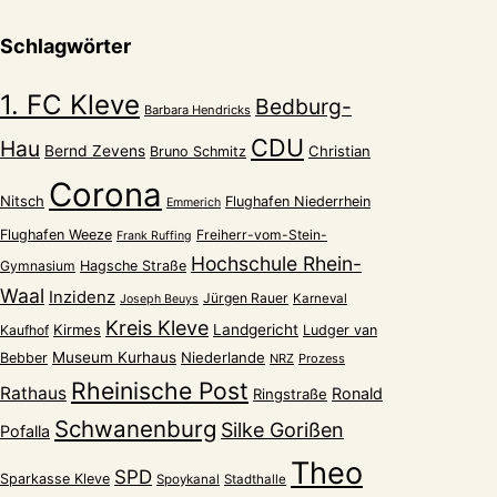
Schlagwörter
1. FC Kleve
Bedburg-
Barbara Hendricks
CDU
Hau
Bernd Zevens
Christian
Bruno Schmitz
Corona
Nitsch
Flughafen Niederrhein
Emmerich
Flughafen Weeze
Freiherr-vom-Stein-
Frank Ruffing
Hochschule Rhein-
Gymnasium
Hagsche Straße
Waal
Inzidenz
Jürgen Rauer
Karneval
Joseph Beuys
Kreis Kleve
Kirmes
Landgericht
Kaufhof
Ludger van
Museum Kurhaus
Niederlande
Bebber
NRZ
Prozess
Rheinische Post
Rathaus
Ronald
Ringstraße
Schwanenburg
Silke Gorißen
Pofalla
Theo
SPD
Sparkasse Kleve
Spoykanal
Stadthalle