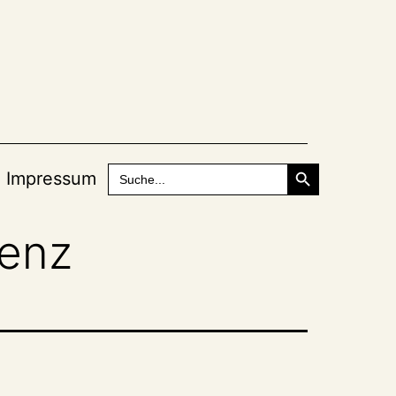
Search Button
Search
Impressum
for:
renz