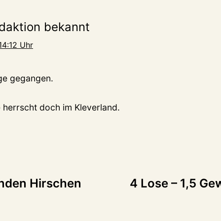
daktion bekannt
14:12 Uhr
age gegangen.
 herrscht doch im Kleverland.
tion
nden Hirschen
4 Lose – 1,5 Gew