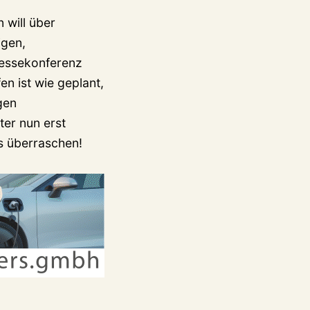
 will über
igen,
ressekonferenz
en ist wie geplant,
gen
ter nun erst
s überraschen!