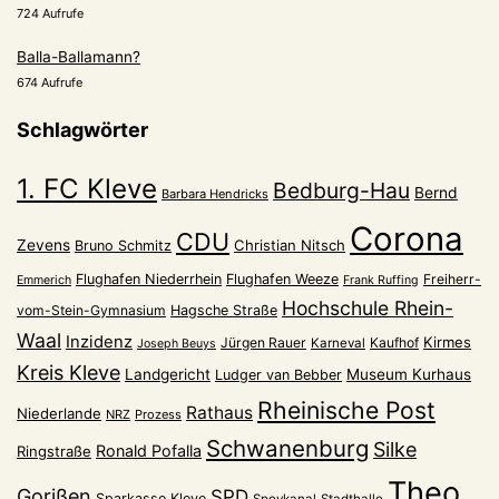
724 Aufrufe
Balla-Ballamann?
674 Aufrufe
Schlagwörter
1. FC Kleve
Bedburg-Hau
Bernd
Barbara Hendricks
Corona
CDU
Zevens
Christian Nitsch
Bruno Schmitz
Flughafen Niederrhein
Flughafen Weeze
Freiherr-
Emmerich
Frank Ruffing
Hochschule Rhein-
vom-Stein-Gymnasium
Hagsche Straße
Waal
Inzidenz
Kirmes
Jürgen Rauer
Kaufhof
Karneval
Joseph Beuys
Kreis Kleve
Landgericht
Museum Kurhaus
Ludger van Bebber
Rheinische Post
Rathaus
Niederlande
NRZ
Prozess
Schwanenburg
Silke
Ronald Pofalla
Ringstraße
Theo
Gorißen
SPD
Sparkasse Kleve