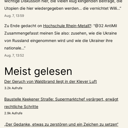
wichtige Diskussion hier, die vielen klug klingenden Beiträge, die
Utopien die hier wiedergegeben werden… die vernichtet Willi…
”
Aug. 7, 13:59
Zu Ende gedacht
on
Hochschule Rhein-Metall?
: “
@32 AntiMil
Zusammengefasst meinen Sie also: zusehen, wie die Ukraine
von Russland eingenommen wird und wie die Ukrainer ihre
nationale…
”
Aug. 7, 13:52
Meist gelesen
Der Geruch von Waldbrand liegt in der Klever Luft
3.2k Aufrufe
Baustelle Keekener Straße: Supermarktchef verärgert, erwägt
rechtliche Schritte
2.9k Aufrufe
„Der Gedanke, etwas zu zerstören und ein Zeichen zu setzen“