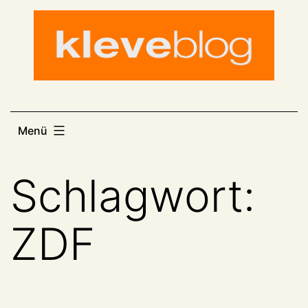
Zum
Inhalt
springen
Menü
Schlagwort:
ZDF