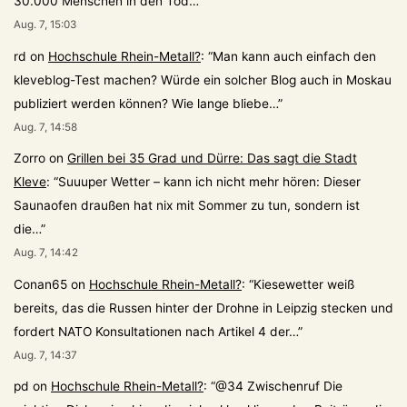
30.000 Menschen in den Tod…
”
Aug. 7, 15:03
rd
on
Hochschule Rhein-Metall?
: “
Man kann auch einfach den
kleveblog-Test machen? Würde ein solcher Blog auch in Moskau
publiziert werden können? Wie lange bliebe…
”
Aug. 7, 14:58
Zorro
on
Grillen bei 35 Grad und Dürre: Das sagt die Stadt
Kleve
: “
Suuuper Wetter – kann ich nicht mehr hören: Dieser
Saunaofen draußen hat nix mit Sommer zu tun, sondern ist
die…
”
Aug. 7, 14:42
Conan65
on
Hochschule Rhein-Metall?
: “
Kiesewetter weiß
bereits, das die Russen hinter der Drohne in Leipzig stecken und
fordert NATO Konsultationen nach Artikel 4 der…
”
Aug. 7, 14:37
pd
on
Hochschule Rhein-Metall?
: “
@34 Zwischenruf Die