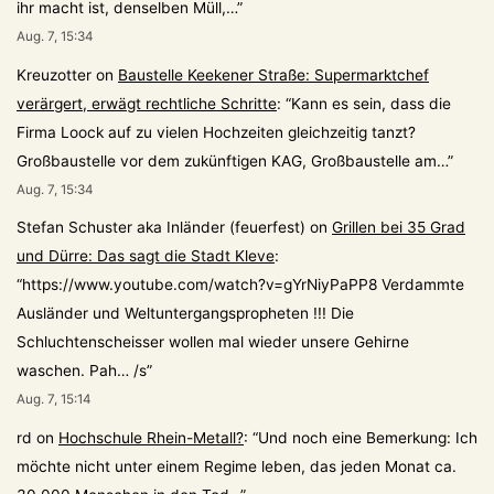
ihr macht ist, denselben Müll,…
”
Aug. 7, 15:34
Kreuzotter
on
Baustelle Keekener Straße: Supermarktchef
verärgert, erwägt rechtliche Schritte
: “
Kann es sein, dass die
Firma Loock auf zu vielen Hochzeiten gleichzeitig tanzt?
Großbaustelle vor dem zukünftigen KAG, Großbaustelle am…
”
Aug. 7, 15:34
Stefan Schuster aka Inländer (feuerfest)
on
Grillen bei 35 Grad
und Dürre: Das sagt die Stadt Kleve
:
“
https://www.youtube.com/watch?v=gYrNiyPaPP8 Verdammte
Ausländer und Weltuntergangspropheten !!! Die
Schluchtenscheisser wollen mal wieder unsere Gehirne
waschen. Pah… /s
”
Aug. 7, 15:14
rd
on
Hochschule Rhein-Metall?
: “
Und noch eine Bemerkung: Ich
möchte nicht unter einem Regime leben, das jeden Monat ca.