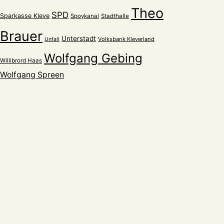
Theo
SPD
Sparkasse Kleve
Spoykanal
Stadthalle
Brauer
Unterstadt
Volksbank Kleverland
Unfall
Wolfgang Gebing
Willibrord Haas
Wolfgang Spreen