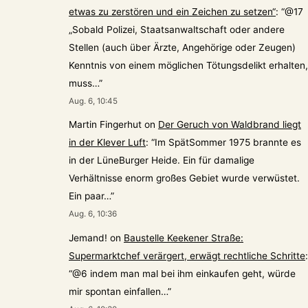
etwas zu zerstören und ein Zeichen zu setzen“
: “
@17
„Sobald Polizei, Staatsanwaltschaft oder andere
Stellen (auch über Ärzte, Angehörige oder Zeugen)
Kenntnis von einem möglichen Tötungsdelikt erhalten,
muss…
”
Aug. 6, 10:45
Martin Fingerhut
on
Der Geruch von Waldbrand liegt
in der Klever Luft
: “
Im SpätSommer 1975 brannte es
in der LüneBurger Heide. Ein für damalige
Verhältnisse enorm großes Gebiet wurde verwüstet.
Ein paar…
”
Aug. 6, 10:36
Jemand!
on
Baustelle Keekener Straße:
Supermarktchef verärgert, erwägt rechtliche Schritte
:
“
@6 indem man mal bei ihm einkaufen geht, würde
mir spontan einfallen…
”