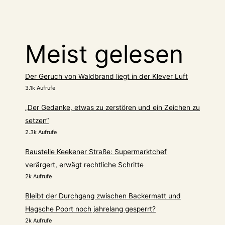
sein“?
Nein!
Es
Meist gelesen
ist
schlimmer
Der Geruch von Waldbrand liegt in der Klever Luft
3.1k Aufrufe
„Der Gedanke, etwas zu zerstören und ein Zeichen zu
setzen“
2.3k Aufrufe
Baustelle Keekener Straße: Supermarktchef
verärgert, erwägt rechtliche Schritte
2k Aufrufe
Bleibt der Durchgang zwischen Backermatt und
Hagsche Poort noch jahrelang gesperrt?
2k Aufrufe