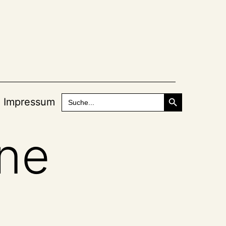
Search Button
Search
Impressum
for:
ne