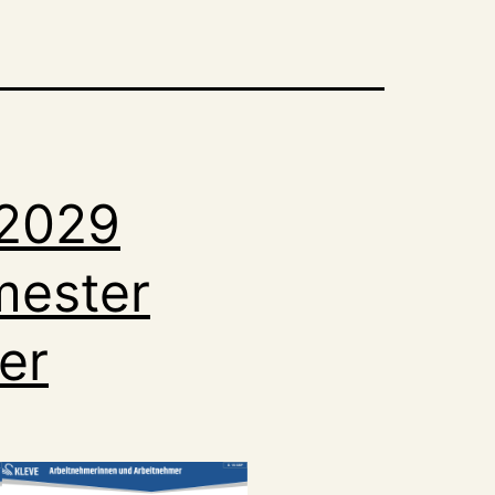
-2029
mester
er