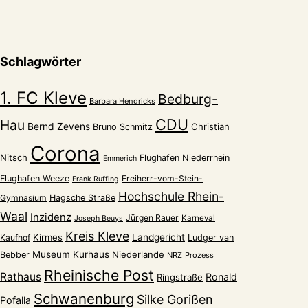
Schlagwörter
1. FC Kleve
Bedburg-
Barbara Hendricks
CDU
Hau
Bernd Zevens
Christian
Bruno Schmitz
Corona
Nitsch
Flughafen Niederrhein
Emmerich
Flughafen Weeze
Freiherr-vom-Stein-
Frank Ruffing
Hochschule Rhein-
Gymnasium
Hagsche Straße
Waal
Inzidenz
Jürgen Rauer
Karneval
Joseph Beuys
Kreis Kleve
Kirmes
Landgericht
Kaufhof
Ludger van
Museum Kurhaus
Niederlande
Bebber
NRZ
Prozess
Rheinische Post
Rathaus
Ronald
Ringstraße
Schwanenburg
Silke Gorißen
Pofalla