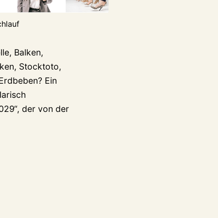
chlauf
lle, Balken,
lken, Stocktoto,
 Erdbeben? Ein
larisch
029“, der von der