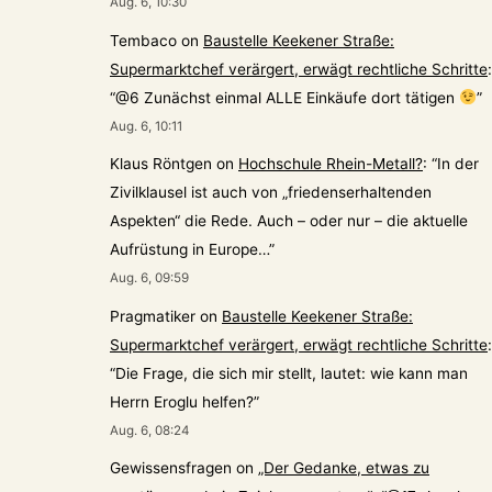
Aug. 6, 10:30
Tembaco
on
Baustelle Keekener Straße:
Supermarktchef verärgert, erwägt rechtliche Schritte
:
“
@6 Zunächst einmal ALLE Einkäufe dort tätigen
”
Aug. 6, 10:11
Klaus Röntgen
on
Hochschule Rhein-Metall?
: “
In der
Zivilklausel ist auch von „friedenserhaltenden
Aspekten“ die Rede. Auch – oder nur – die aktuelle
Aufrüstung in Europe…
”
Aug. 6, 09:59
Pragmatiker
on
Baustelle Keekener Straße:
Supermarktchef verärgert, erwägt rechtliche Schritte
:
“
Die Frage, die sich mir stellt, lautet: wie kann man
Herrn Eroglu helfen?
”
Aug. 6, 08:24
Gewissensfragen
on
„Der Gedanke, etwas zu