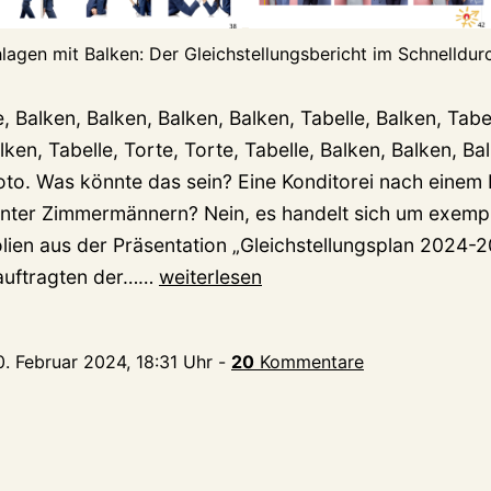
lagen mit Balken: Der Gleichstellungsbericht im Schnelldur
e, Balken, Balken, Balken, Balken, Tabelle, Balken, Tabe
lken, Tabelle, Torte, Torte, Tabelle, Balken, Balken, Ba
oto. Was könnte das sein? Eine Konditorei nach einem
unter Zimmermännern? Nein, es handelt sich um exemp
lien aus der Präsentation „Gleichstellungsplan 2024-2
Gleichstellungsplan
eauftragten der……
weiterlesen
2024-
2029
0. Februar 2024, 18:31 Uhr
-
20
Kommentare
„könnte
von
einem
Erstsemester