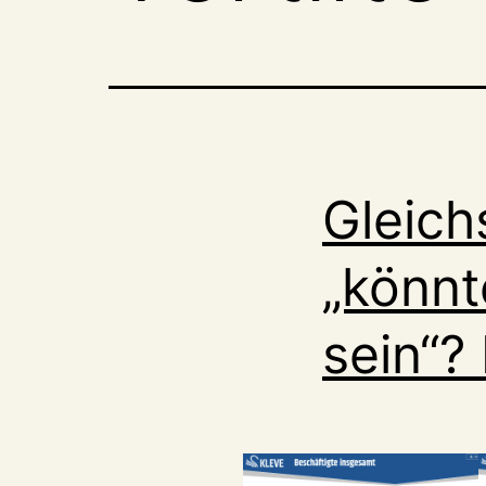
Gleich
„könnt
sein“?