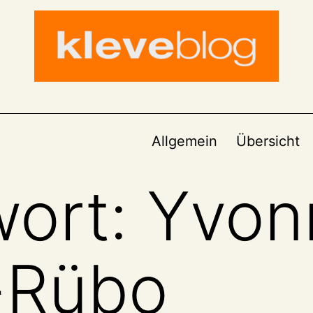
Allgemein
Übersicht
wort:
Yvon
e-Rübo