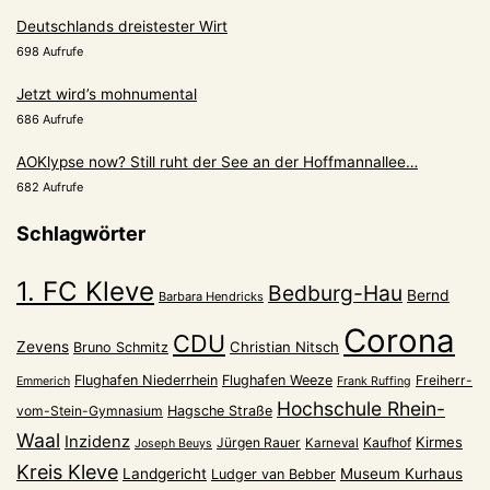
Deutschlands dreistester Wirt
698 Aufrufe
Jetzt wird’s mohnumental
686 Aufrufe
AOKlypse now? Still ruht der See an der Hoffmannallee…
682 Aufrufe
Schlagwörter
1. FC Kleve
Bedburg-Hau
Bernd
Barbara Hendricks
Corona
CDU
Zevens
Christian Nitsch
Bruno Schmitz
Flughafen Niederrhein
Flughafen Weeze
Freiherr-
Emmerich
Frank Ruffing
Hochschule Rhein-
vom-Stein-Gymnasium
Hagsche Straße
Waal
Inzidenz
Kirmes
Jürgen Rauer
Kaufhof
Karneval
Joseph Beuys
Kreis Kleve
Landgericht
Museum Kurhaus
Ludger van Bebber