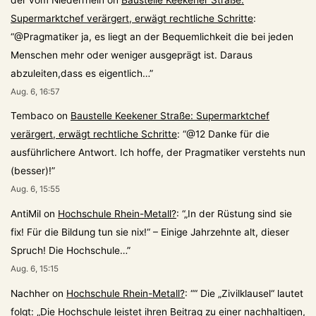
Supermarktchef verärgert, erwägt rechtliche Schritte
:
“
@Pragmatiker ja, es liegt an der Bequemlichkeit die bei jeden
Menschen mehr oder weniger ausgeprägt ist. Daraus
abzuleiten,dass es eigentlich…
”
Aug. 6, 16:57
Tembaco
on
Baustelle Keekener Straße: Supermarktchef
verärgert, erwägt rechtliche Schritte
: “
@12 Danke für die
ausführlichere Antwort. Ich hoffe, der Pragmatiker verstehts nun
(besser)!
”
Aug. 6, 15:55
AntiMil
on
Hochschule Rhein-Metall?
: “
„In der Rüstung sind sie
fix! Für die Bildung tun sie nix!“ – Einige Jahrzehnte alt, dieser
Spruch! Die Hochschule…
”
Aug. 6, 15:15
Nachher
on
Hochschule Rhein-Metall?
: “
“ Die „Zivilklausel“ lautet
folgt: „Die Hochschule leistet ihren Beitrag zu einer nachhaltigen,