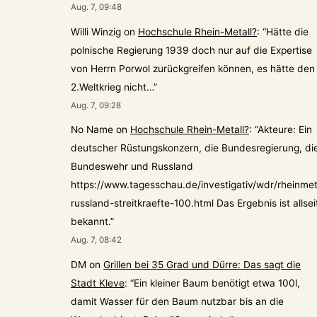
Aug. 7, 09:48
Willi Winzig
on
Hochschule Rhein-Metall?
: “
Hätte die
polnische Regierung 1939 doch nur auf die Expertise
von Herrn Porwol zurückgreifen können, es hätte den
2.Weltkrieg nicht…
”
Aug. 7, 09:28
No Name
on
Hochschule Rhein-Metall?
: “
Akteure: Ein
deutscher Rüstungskonzern, die Bundesregierung, di
Bundeswehr und Russland
https://www.tagesschau.de/investigativ/wdr/rheinmet
russland-streitkraefte-100.html Das Ergebnis ist allsei
bekannt.
”
Aug. 7, 08:42
DM
on
Grillen bei 35 Grad und Dürre: Das sagt die
Stadt Kleve
: “
Ein kleiner Baum benötigt etwa 100l,
damit Wasser für den Baum nutzbar bis an die