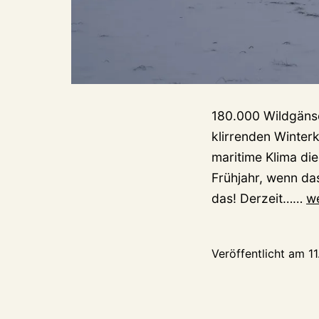
180.000 Wildgänse
klirrenden Winter
maritime Klima di
Frühjahr, wenn da
Wi
das! Derzeit……
we
Wi
V
Veröffentlicht am
11
di
W
je