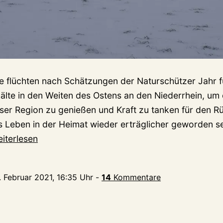
 flüchten nach Schätzungen der Naturschützer Jahr f
kälte in den Weiten des Ostens an den Niederrhein, um 
eser Region zu genießen und Kraft zu tanken für den R
s Leben in der Heimat wieder erträglicher geworden s
nter-
iterlesen
ssen:
erhungern
. Februar 2021, 16:35 Uhr
-
14
Kommentare
e
ildgänse
tzt?