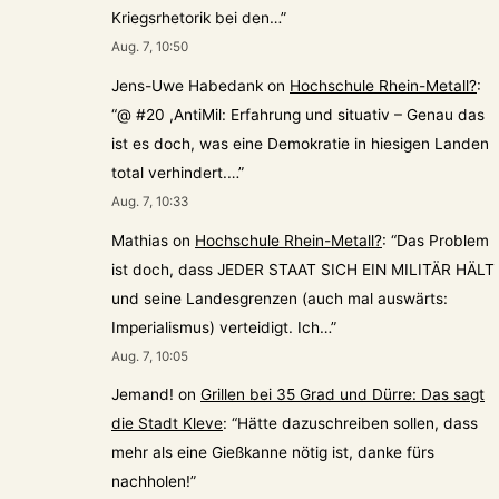
Kriegsrhetorik bei den…
”
Aug. 7, 10:50
Jens-Uwe Habedank
on
Hochschule Rhein-Metall?
:
“
@ #20 ,AntiMil: Erfahrung und situativ – Genau das
ist es doch, was eine Demokratie in hiesigen Landen
total verhindert.…
”
Aug. 7, 10:33
Mathias
on
Hochschule Rhein-Metall?
: “
Das Problem
ist doch, dass JEDER STAAT SICH EIN MILITÄR HÄLT
und seine Landesgrenzen (auch mal auswärts:
Imperialismus) verteidigt. Ich…
”
Aug. 7, 10:05
Jemand!
on
Grillen bei 35 Grad und Dürre: Das sagt
die Stadt Kleve
: “
Hätte dazuschreiben sollen, dass
mehr als eine Gießkanne nötig ist, danke fürs
nachholen!
”