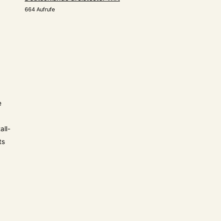
664 Aufrufe
e
all-
ts