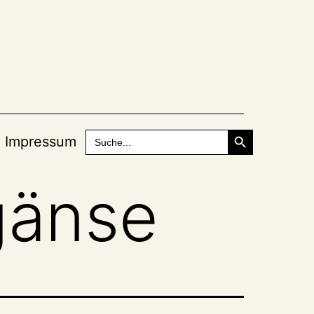
Search Button
Search
Impressum
for:
gänse