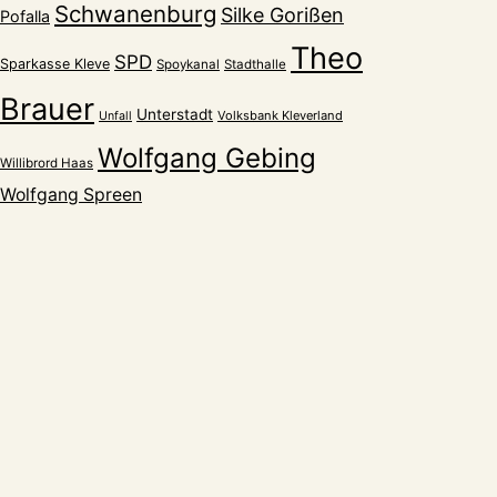
Schwanenburg
Silke Gorißen
Pofalla
Theo
SPD
Sparkasse Kleve
Spoykanal
Stadthalle
Brauer
Unterstadt
Volksbank Kleverland
Unfall
Wolfgang Gebing
Willibrord Haas
Wolfgang Spreen