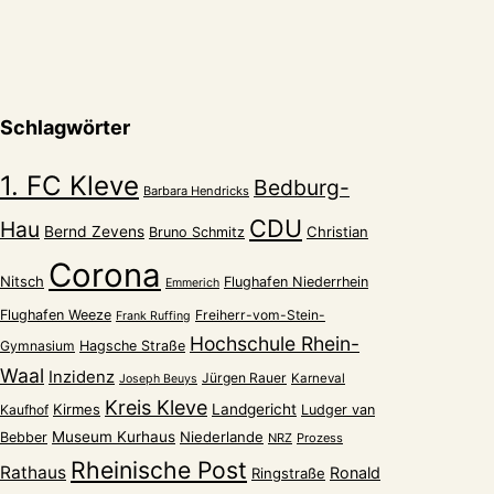
Schlagwörter
1. FC Kleve
Bedburg-
Barbara Hendricks
CDU
Hau
Bernd Zevens
Christian
Bruno Schmitz
Corona
Nitsch
Flughafen Niederrhein
Emmerich
Flughafen Weeze
Freiherr-vom-Stein-
Frank Ruffing
Hochschule Rhein-
Gymnasium
Hagsche Straße
Waal
Inzidenz
Jürgen Rauer
Karneval
Joseph Beuys
Kreis Kleve
Kirmes
Landgericht
Kaufhof
Ludger van
Museum Kurhaus
Niederlande
Bebber
NRZ
Prozess
Rheinische Post
Rathaus
Ronald
Ringstraße