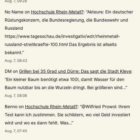
Aug. 7, 09:28
No Name
on
Hochschule Rhein-Metall?
: “
Akteure: Ein deutscher
Rüstungskonzern, die Bundesregierung, die Bundeswehr und
Russland
https://www.tagesschau.de/investigativ/wdr/rheinmetall-
russland-streitkraefte-100.html Das Ergebnis ist allseits
bekannt.
”
Aug. 7, 08:42
DM
on
Grillen bei 35 Grad und Dürre: Das sagt die Stadt Kleve
:
“
Ein kleiner Baum benötigt etwa 100l, damit Wasser für den
Baum nutzbar bis an die Wurzeln dringt. Bei größeren sind…
”
Aug. 7, 08:08
Benno
on
Hochschule Rhein-Metall?
: “
@Wilfried Prowol: Ihrem
Text kann ich zustimmen. Sie schildern, wo viel Geld investiert
wird und wo es dann fehlt. Was…
”
Aug. 7, 07:45