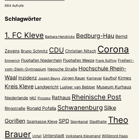
664 Aufrufe
Schlagwörter
1. FC Kleve
Bedburg-Hau
Bernd
Barbara Hendricks
Corona
CDU
Zevens
Christian Nitsch
Bruno Schmitz
Flughafen Niederrhein
Flughafen Weeze
Freiherr-
Emmerich
Frank Ruffing
Hochschule Rhein-
vom-Stein-Gymnasium
Hagsche Straße
Waal
Inzidenz
Kirmes
Jürgen Rauer
Kaufhof
Karneval
Joseph Beuys
Kreis Kleve
Landgericht
Museum Kurhaus
Ludger van Bebber
Rheinische Post
Rathaus
Niederlande
NRZ
Prozess
Schwanenburg
Silke
Ronald Pofalla
Ringstraße
Theo
Gorißen
SPD
Sparkasse Kleve
Spoykanal
Stadthalle
Brauer
Unterstadt
Volksbank Kleverland
Willibrord Haas
Unfall