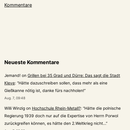
Kommentare
Wildgänse
jetzt?
Neueste Kommentare
Jemand!
on
Grillen bei 35 Grad und Dürre: Das sagt die Stadt
Kleve
: “
Hätte dazuschreiben sollen, dass mehr als eine
Gießkanne nötig ist, danke fürs nachholen!
”
Aug. 7, 09:48
Willi Winzig
on
Hochschule Rhein-Metall?
: “
Hätte die polnische
Regierung 1939 doch nur auf die Expertise von Herrn Porwol
zurückgreifen können, es hätte den 2.Weltkrieg nicht…
”