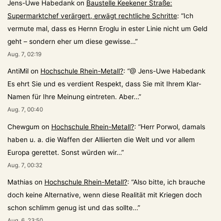
Jens-Uwe Habedank
on
Baustelle Keekener Straße:
Supermarktchef verärgert, erwägt rechtliche Schritte
: “
Ich
vermute mal, dass es Hernn Eroglu in ester Linie nicht um Geld
geht – sondern eher um diese gewisse…
”
Aug. 7, 02:19
AntiMil
on
Hochschule Rhein-Metall?
: “
@ Jens-Uwe Habedank
Es ehrt Sie und es verdient Respekt, dass Sie mit Ihrem Klar-
Namen für Ihre Meinung eintreten. Aber…
”
Aug. 7, 00:40
Chewgum
on
Hochschule Rhein-Metall?
: “
Herr Porwol, damals
haben u. a. die Waffen der Alliierten die Welt und vor allem
Europa gerettet. Sonst würden wir…
”
Aug. 7, 00:32
Mathias
on
Hochschule Rhein-Metall?
: “
Also bitte, ich brauche
doch keine Alternative, wenn diese Realität mit Kriegen doch
schon schlimm genug ist und das sollte…
”
Aug. 6, 23:50