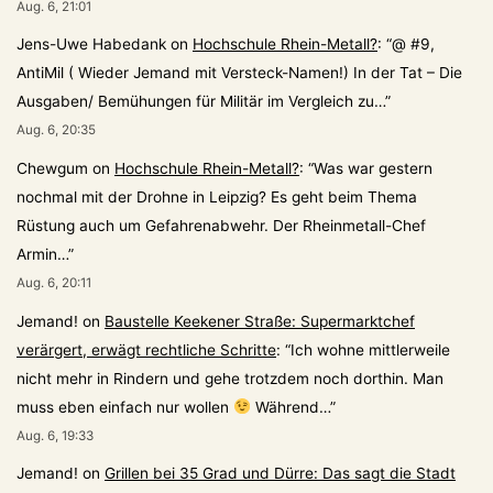
Aug. 6, 21:01
Jens-Uwe Habedank
on
Hochschule Rhein-Metall?
: “
@ #9,
AntiMil ( Wieder Jemand mit Versteck-Namen!) In der Tat – Die
Ausgaben/ Bemühungen für Militär im Vergleich zu…
”
Aug. 6, 20:35
Chewgum
on
Hochschule Rhein-Metall?
: “
Was war gestern
nochmal mit der Drohne in Leipzig? Es geht beim Thema
Rüstung auch um Gefahrenabwehr. Der Rheinmetall-Chef
Armin…
”
Aug. 6, 20:11
Jemand!
on
Baustelle Keekener Straße: Supermarktchef
verärgert, erwägt rechtliche Schritte
: “
Ich wohne mittlerweile
nicht mehr in Rindern und gehe trotzdem noch dorthin. Man
muss eben einfach nur wollen
Während…
”
Aug. 6, 19:33
Jemand!
on
Grillen bei 35 Grad und Dürre: Das sagt die Stadt