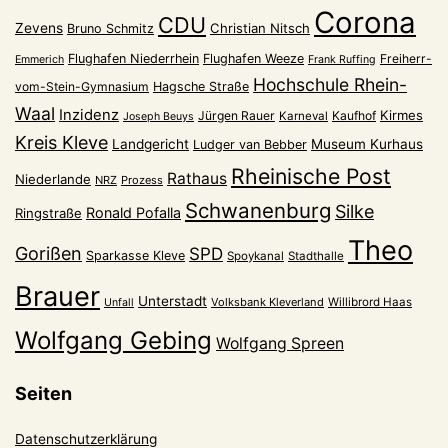
Corona
CDU
Zevens
Christian Nitsch
Bruno Schmitz
Flughafen Niederrhein
Flughafen Weeze
Freiherr-
Emmerich
Frank Ruffing
Hochschule Rhein-
vom-Stein-Gymnasium
Hagsche Straße
Waal
Inzidenz
Kirmes
Jürgen Rauer
Kaufhof
Karneval
Joseph Beuys
Kreis Kleve
Landgericht
Museum Kurhaus
Ludger van Bebber
Rheinische Post
Rathaus
Niederlande
NRZ
Prozess
Schwanenburg
Silke
Ronald Pofalla
Ringstraße
Theo
Gorißen
SPD
Sparkasse Kleve
Spoykanal
Stadthalle
Brauer
Unterstadt
Volksbank Kleverland
Willibrord Haas
Unfall
Wolfgang Gebing
Wolfgang Spreen
Seiten
Datenschutzerklärung