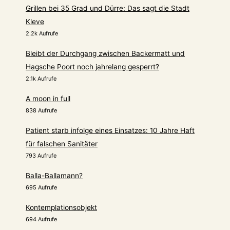
Grillen bei 35 Grad und Dürre: Das sagt die Stadt
Kleve
2.2k Aufrufe
Bleibt der Durchgang zwischen Backermatt und
Hagsche Poort noch jahrelang gesperrt?
2.1k Aufrufe
A moon in full
838 Aufrufe
Patient starb infolge eines Einsatzes: 10 Jahre Haft
für falschen Sanitäter
793 Aufrufe
Balla-Ballamann?
695 Aufrufe
Kontemplationsobjekt
694 Aufrufe