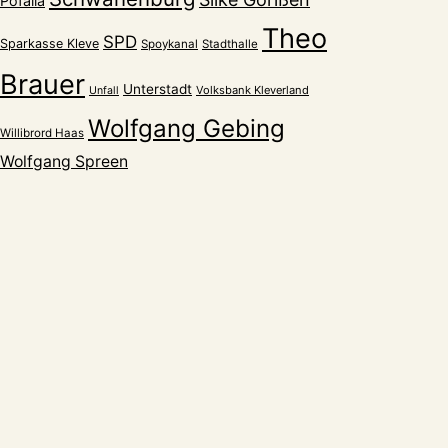
Pofalla
Theo
SPD
Sparkasse Kleve
Spoykanal
Stadthalle
Brauer
Unterstadt
Volksbank Kleverland
Unfall
Wolfgang Gebing
Willibrord Haas
Wolfgang Spreen