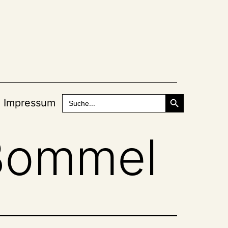
Search Button
Search
Impressum
for:
Bommel