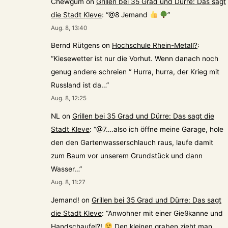
Chewgum
on
Grillen bei 35 Grad und Dürre: Das sagt
die Stadt Kleve
: “
@8 Jemand
”
Aug. 8, 13:40
Bernd Rütgens
on
Hochschule Rhein-Metall?
:
“
Kiesewetter ist nur die Vorhut. Wenn danach noch
genug andere schreien “ Hurra, hurra, der Krieg mit
Russland ist da…
”
Aug. 8, 12:25
NL
on
Grillen bei 35 Grad und Dürre: Das sagt die
Stadt Kleve
: “
@7….also ich öffne meine Garage, hole
den den Gartenwasserschlauch raus, laufe damit
zum Baum vor unserem Grundstück und dann
Wasser…
”
Aug. 8, 11:27
Jemand!
on
Grillen bei 35 Grad und Dürre: Das sagt
die Stadt Kleve
: “
Anwohner mit einer Gießkanne und
Handschaufel?!
Den kleinen graben zieht man,