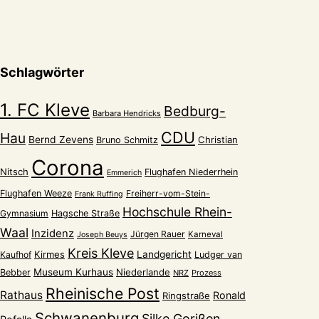
Schlagwörter
1. FC Kleve
Bedburg-
Barbara Hendricks
CDU
Hau
Bernd Zevens
Christian
Bruno Schmitz
Corona
Nitsch
Flughafen Niederrhein
Emmerich
Flughafen Weeze
Freiherr-vom-Stein-
Frank Ruffing
Hochschule Rhein-
Gymnasium
Hagsche Straße
Waal
Inzidenz
Jürgen Rauer
Karneval
Joseph Beuys
Kreis Kleve
Kirmes
Landgericht
Kaufhof
Ludger van
Museum Kurhaus
Niederlande
Bebber
NRZ
Prozess
Rheinische Post
Rathaus
Ronald
Ringstraße
Schwanenburg
Silke Gorißen