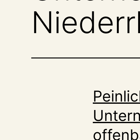
Niederr
Peinli
Untern
offenb