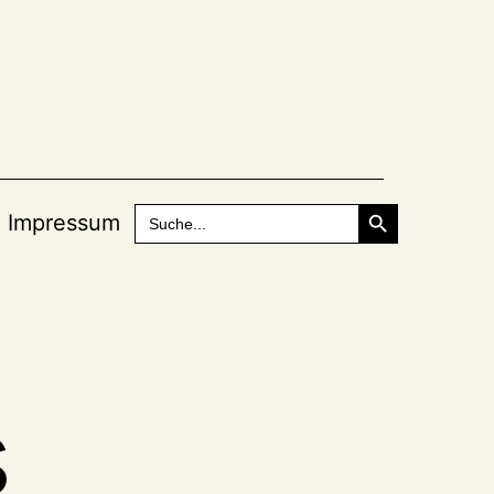
Search Button
Search
Impressum
for:
s