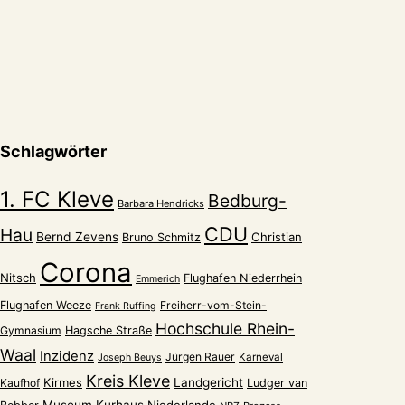
Schlagwörter
1. FC Kleve
Bedburg-
Barbara Hendricks
CDU
Hau
Bernd Zevens
Christian
Bruno Schmitz
Corona
Nitsch
Flughafen Niederrhein
Emmerich
Flughafen Weeze
Freiherr-vom-Stein-
Frank Ruffing
Hochschule Rhein-
Gymnasium
Hagsche Straße
Waal
Inzidenz
Jürgen Rauer
Karneval
Joseph Beuys
Kreis Kleve
Kirmes
Landgericht
Kaufhof
Ludger van