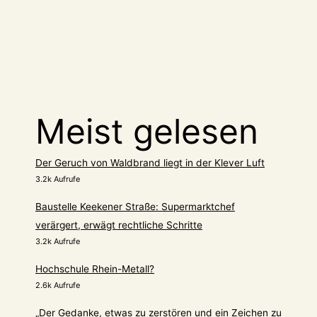
nur
was
für
Männer
Meist gelesen
Der Geruch von Waldbrand liegt in der Klever Luft
3.2k Aufrufe
Baustelle Keekener Straße: Supermarktchef
verärgert, erwägt rechtliche Schritte
3.2k Aufrufe
Hochschule Rhein-Metall?
2.6k Aufrufe
„Der Gedanke, etwas zu zerstören und ein Zeichen zu