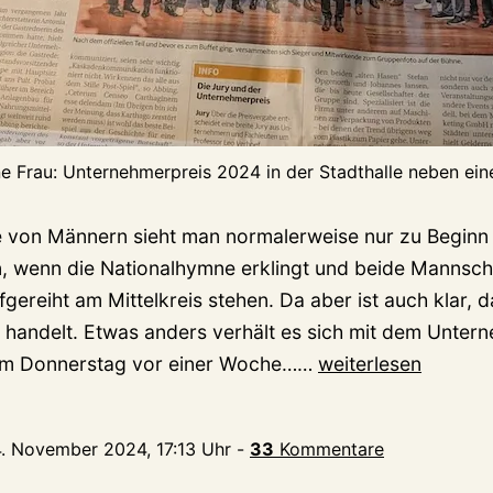
ne Frau: Unternehmerpreis 2024 in der Stadthalle neben ei
e von Männern sieht man normalerweise nur zu Beginn
n, wenn die Nationalhymne erklingt und beide Mannscha
gereiht am Mittelkreis stehen. Da aber ist auch klar, 
handelt. Etwas anders verhält es sich mit dem Unter
Peinliche
 am Donnerstag vor einer Woche……
weiterlesen
Zeremonie:
Unternehmerpreis
4. November 2024, 17:13 Uhr
-
33
Kommentare
Niederrhein
offenbar