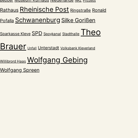
Museum Kurhaus
Niederlande
Bebber
NRZ
Prozess
Rheinische Post
Rathaus
Ronald
Ringstraße
Schwanenburg
Silke Gorißen
Pofalla
Theo
SPD
Sparkasse Kleve
Spoykanal
Stadthalle
Brauer
Unterstadt
Volksbank Kleverland
Unfall
Wolfgang Gebing
Willibrord Haas
Wolfgang Spreen