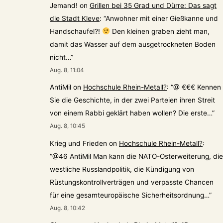
Jemand!
on
Grillen bei 35 Grad und Dürre: Das sagt
die Stadt Kleve
: “
Anwohner mit einer Gießkanne und
Handschaufel?!
Den kleinen graben zieht man,
damit das Wasser auf dem ausgetrockneten Boden
nicht…
”
Aug. 8, 11:04
AntiMil
on
Hochschule Rhein-Metall?
: “
@ €€€ Kennen
Sie die Geschichte, in der zwei Parteien ihren Streit
von einem Rabbi geklärt haben wollen? Die erste…
”
Aug. 8, 10:45
Krieg und Frieden
on
Hochschule Rhein-Metall?
:
“
@46 AntiMil Man kann die NATO-Osterweiterung, die
westliche Russlandpolitik, die Kündigung von
Rüstungskontrollverträgen und verpasste Chancen
für eine gesamteuropäische Sicherheitsordnung…
”
Aug. 8, 10:42