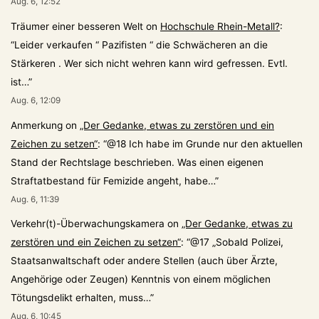
Aug. 6, 12:52
Träumer einer besseren Welt
on
Hochschule Rhein-Metall?
:
“
Leider verkaufen “ Pazifisten “ die Schwächeren an die
Stärkeren . Wer sich nicht wehren kann wird gefressen. Evtl.
ist…
”
Aug. 6, 12:09
Anmerkung
on
„Der Gedanke, etwas zu zerstören und ein
Zeichen zu setzen“
: “
@18 Ich habe im Grunde nur den aktuellen
Stand der Rechtslage beschrieben. Was einen eigenen
Straftatbestand für Femizide angeht, habe…
”
Aug. 6, 11:39
Verkehr(t)-Überwachungskamera
on
„Der Gedanke, etwas zu
zerstören und ein Zeichen zu setzen“
: “
@17 „Sobald Polizei,
Staatsanwaltschaft oder andere Stellen (auch über Ärzte,
Angehörige oder Zeugen) Kenntnis von einem möglichen
Tötungsdelikt erhalten, muss…
”
Aug. 6, 10:45