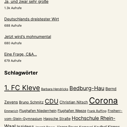
Ja, und zwar sehr große
1.3k Aufrufe
Deutschlands dreistester Wirt
688 Aufrufe
Jetzt wird’s mohnumental
680 Aufrufe
Eine Frage, C&A…
679 Aufrufe
Schlagwörter
1. FC Kleve
Bedburg-Hau
Bernd
Barbara Hendricks
Corona
CDU
Zevens
Christian Nitsch
Bruno Schmitz
Flughafen Niederrhein
Flughafen Weeze
Freiherr-
Emmerich
Frank Ruffing
Hochschule Rhein-
vom-Stein-Gymnasium
Hagsche Straße
Waal
Inzidenz
Kirmes
Jürgen Rauer
Kaufhof