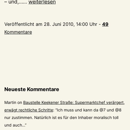
Ein
– und,……
weiterlesen
Schweizer
Fahrzeughalter
Veröffentlicht am
28. Juni 2010, 14:00 Uhr
-
49
weniger?
Kommentare
Neueste Kommentare
Martin
on
Baustelle Keekener Straße: Supermarktchef verärgert,
erwägt rechtliche Schritte
: “
Ich muss und kann da @7 und @8
nur zustimmen. Natürlich ist es für den Inhaber moralisch toll
und auch…
”