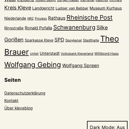
Karneval
Joseph Beuys
Kreis Kleve
Landgericht
Museum Kurhaus
Ludger van Bebber
Rheinische Post
Rathaus
Niederlande
NRZ
Prozess
Schwanenburg
Silke
Ronald Pofalla
Ringstraße
Theo
Gorißen
SPD
Sparkasse Kleve
Spoykanal
Stadthalle
Brauer
Unterstadt
Volksbank Kleverland
Willibrord Haas
Unfall
Wolfgang Gebing
Wolfgang Spreen
Seiten
Datenschutzerklärung
Kontakt
Über kleveblog
Dark Mode: