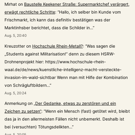
Mirhat
on
Baustelle Keekener Straße: Supermarktchef verärgert,
erwägt rechtliche Schritte
: “
Hallo, ich selber bin Kunde vom
Frischmarkt, ich kann das definitiv bestätigen was der
Marktinhsber berichtet, dass die Schilder in…
”
Aug. 5, 20:40
Kreuzotter
on
Hochschule Rhein-Metall?
: “
Was sagen die
„Students against Militarisation!“ denn zu diesem HSRW-
Drohnenprojekt hier: https://www.hochschule-rhein-
waal.de/de/news/kuenstliche-intelligenz-macht-versteckte-
invasion-im-wald-sichtbar Wenn man mit Hilfe der Kombination
von Schrägluftbildern…
”
Aug. 5, 20:24
Anmerkung
on
„Der Gedanke, etwas zu zerstören und ein
Zeichen zu setzen“
: “
Wenn ein Mensch (fast) getötet wird, bleibt
das ja in den allermeisten Fällen nicht unbemerkt. Deshalb ist
bei (versuchten) Tötungsdelikten…
”
Aug. 5, 20:05