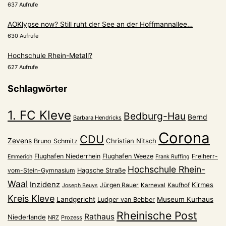
637 Aufrufe
AOKlypse now? Still ruht der See an der Hoffmannallee…
630 Aufrufe
Hochschule Rhein-Metall?
627 Aufrufe
Schlagwörter
1. FC Kleve
Bedburg-Hau
Bernd
Barbara Hendricks
Corona
CDU
Zevens
Christian Nitsch
Bruno Schmitz
Flughafen Niederrhein
Flughafen Weeze
Freiherr-
Emmerich
Frank Ruffing
Hochschule Rhein-
vom-Stein-Gymnasium
Hagsche Straße
Waal
Inzidenz
Kirmes
Jürgen Rauer
Kaufhof
Karneval
Joseph Beuys
Kreis Kleve
Landgericht
Museum Kurhaus
Ludger van Bebber
Rheinische Post
Rathaus
Niederlande
NRZ
Prozess