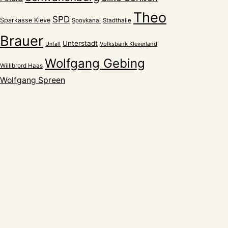
Theo
SPD
Sparkasse Kleve
Spoykanal
Stadthalle
Brauer
Unterstadt
Volksbank Kleverland
Unfall
Wolfgang Gebing
Willibrord Haas
Wolfgang Spreen