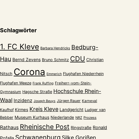
Schlagwörter
1. FC Kleve
Bedburg-
Barbara Hendricks
CDU
Hau
Bernd Zevens
Christian
Bruno Schmitz
Corona
Nitsch
Flughafen Niederrhein
Emmerich
Flughafen Weeze
Freiherr-vom-Stein-
Frank Ruffing
Hochschule Rhein-
Gymnasium
Hagsche Straße
Waal
Inzidenz
Jürgen Rauer
Karneval
Joseph Beuys
Kreis Kleve
Kirmes
Landgericht
Kaufhof
Ludger van
Museum Kurhaus
Niederlande
Bebber
NRZ
Prozess
Rheinische Post
Rathaus
Ronald
Ringstraße
Schwanenburg
Silke Gorißen
Pofalla