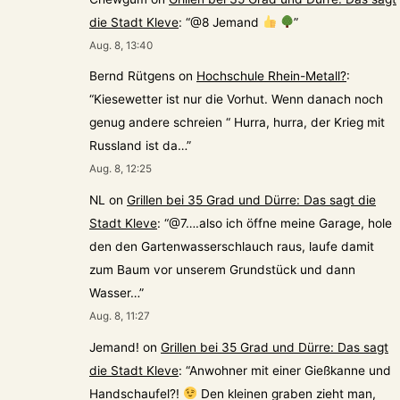
die Stadt Kleve
: “
@8 Jemand
”
Aug. 8, 13:40
Bernd Rütgens
on
Hochschule Rhein-Metall?
:
“
Kiesewetter ist nur die Vorhut. Wenn danach noch
genug andere schreien “ Hurra, hurra, der Krieg mit
Russland ist da…
”
Aug. 8, 12:25
NL
on
Grillen bei 35 Grad und Dürre: Das sagt die
Stadt Kleve
: “
@7….also ich öffne meine Garage, hole
den den Gartenwasserschlauch raus, laufe damit
zum Baum vor unserem Grundstück und dann
Wasser…
”
Aug. 8, 11:27
Jemand!
on
Grillen bei 35 Grad und Dürre: Das sagt
die Stadt Kleve
: “
Anwohner mit einer Gießkanne und
Handschaufel?!
Den kleinen graben zieht man,