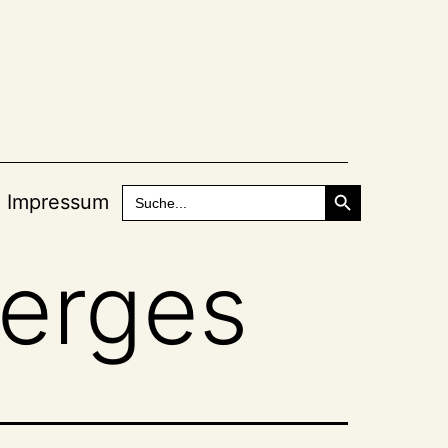
Search Button
Search
Impressum
for:
Merges