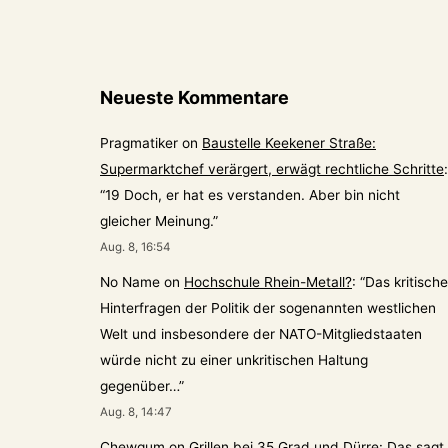
Neueste Kommentare
Pragmatiker
on
Baustelle Keekener Straße:
Supermarktchef verärgert, erwägt rechtliche Schritte
:
“
19 Doch, er hat es verstanden. Aber bin nicht
gleicher Meinung.
”
Aug. 8, 16:54
No Name
on
Hochschule Rhein-Metall?
: “
Das kritische
Hinterfragen der Politik der sogenannten westlichen
Welt und insbesondere der NATO-Mitgliedstaaten
würde nicht zu einer unkritischen Haltung
gegenüber…
”
Aug. 8, 14:47
Chewgum
on
Grillen bei 35 Grad und Dürre: Das sagt