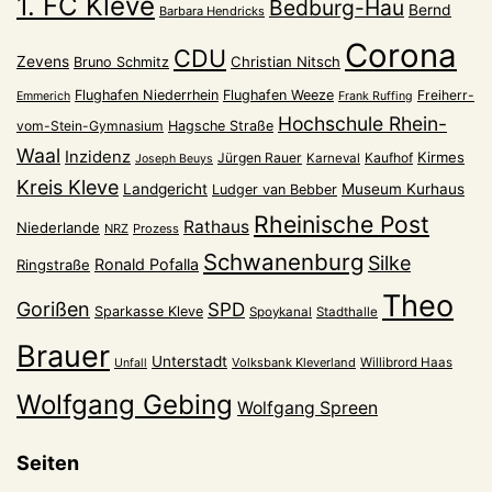
1. FC Kleve
Bedburg-Hau
Bernd
Barbara Hendricks
Corona
CDU
Zevens
Christian Nitsch
Bruno Schmitz
Flughafen Niederrhein
Flughafen Weeze
Freiherr-
Emmerich
Frank Ruffing
Hochschule Rhein-
vom-Stein-Gymnasium
Hagsche Straße
Waal
Inzidenz
Kirmes
Jürgen Rauer
Kaufhof
Karneval
Joseph Beuys
Kreis Kleve
Landgericht
Museum Kurhaus
Ludger van Bebber
Rheinische Post
Rathaus
Niederlande
NRZ
Prozess
Schwanenburg
Silke
Ronald Pofalla
Ringstraße
Theo
Gorißen
SPD
Sparkasse Kleve
Spoykanal
Stadthalle
Brauer
Unterstadt
Volksbank Kleverland
Willibrord Haas
Unfall
Wolfgang Gebing
Wolfgang Spreen
Seiten