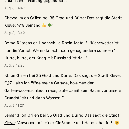
unkritischen Haltung gegenüber…
”
Aug. 8, 14:47
Chewgum
on
Grillen bei 35 Grad und Dürre: Das sagt die Stadt
Kleve
: “
@8 Jemand
”
Aug. 8, 13:40
Bernd Rütgens
on
Hochschule Rhein-Metall?
: “
Kiesewetter ist
nur die Vorhut. Wenn danach noch genug andere schreien “
Hurra, hurra, der Krieg mit Russland ist da…
”
Aug. 8, 12:25
NL
on
Grillen bei 35 Grad und Dürre: Das sagt die Stadt Kleve
:
“
@7….also ich öffne meine Garage, hole den den
Gartenwasserschlauch raus, laufe damit zum Baum vor unserem
Grundstück und dann Wasser…
”
Aug. 8, 11:27
Jemand!
on
Grillen bei 35 Grad und Dürre: Das sagt die Stadt
Kleve
: “
Anwohner mit einer Gießkanne und Handschaufel?!