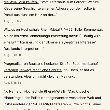
die WDR-Villa kaufen?
: “
Vom Täterhaus zum Lernort: Warum
Kleve seine Geschichte an einer Adresse bündeln sollte Ein
Portal aus dunklem Holz an der…
”
Aug. 9, 05:22
Witzlos
on
Hochschule Rhein-Metall?
: “
@52: Toller Kommentar.
Meine ich ernst. Anmerkung/Erweiterung dazu: 1) Häufig wird
eine Entmilitarisierung der Ukraine als „legitimes Interesse“
Russlands interpretiert.…
”
Aug. 8, 19:38
Pragmatiker
on
Baustelle Keekener Straße: Supermarktchef
verärgert, erwägt rechtliche Schritte
: “
19 Doch, er hat es
verstanden. Aber bin nicht gleicher Meinung.
”
Aug. 8, 16:54
No Name
on
Hochschule Rhein-Metall?
: “
Das kritische
Hinterfragen der Politik der sogenannten westlichen Welt und
insbesondere der NATO-Mitgliedstaaten würde nicht zu einer