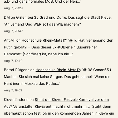
a.D. und ganz normales MdB. Und der Herr…
”
Aug. 7, 22:29
DM
on
Grillen bei 35 Grad und Dürre: Das sagt die Stadt Kleve
:
“
An Jemand Und WER soll das WIE machen?
”
Aug. 7, 20:47
AntiMil
on
Hochschule Rhein-Metall?
: “
@ rd Hat hier jemand den
Putin gelobt?! – Dass dieser Ex-KGBler ein „lupenreiner
Demokrat“ (Schröder) ist, habe ich nie…
”
Aug. 7, 19:40
Bernd Rütgens
on
Hochschule Rhein-Metall?
: “
@ 38 Conan65 )
Machen Sie sich mal keine Sorgen. Das geht schnell. Wenn die
Hardliner in Moskau das Ruder…
”
Aug. 7, 19:09
Kleverländerin
on
Steht der Klever Festzelt-Karneval vor dem
Aus? Veranstalter Kle-Event macht nicht mehr mit
: “
Steht denn
überhaupt schon fest, ob in den kommenden Jahren in Kleve ein