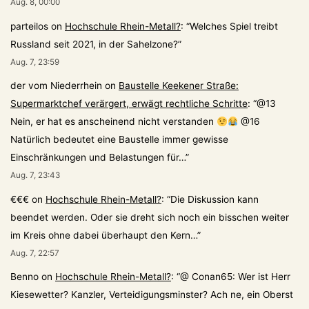
Aug. 8, 00:00
parteilos
on
Hochschule Rhein-Metall?
: “
Welches Spiel treibt
Russland seit 2021, in der Sahelzone?
”
Aug. 7, 23:59
der vom Niederrhein
on
Baustelle Keekener Straße:
Supermarktchef verärgert, erwägt rechtliche Schritte
: “
@13
Nein, er hat es anscheinend nicht verstanden
@16
Natürlich bedeutet eine Baustelle immer gewisse
Einschränkungen und Belastungen für…
”
Aug. 7, 23:43
€€€
on
Hochschule Rhein-Metall?
: “
Die Diskussion kann
beendet werden. Oder sie dreht sich noch ein bisschen weiter
im Kreis ohne dabei überhaupt den Kern…
”
Aug. 7, 22:57
Benno
on
Hochschule Rhein-Metall?
: “
@ Conan65: Wer ist Herr
Kiesewetter? Kanzler, Verteidigungsminster? Ach ne, ein Oberst