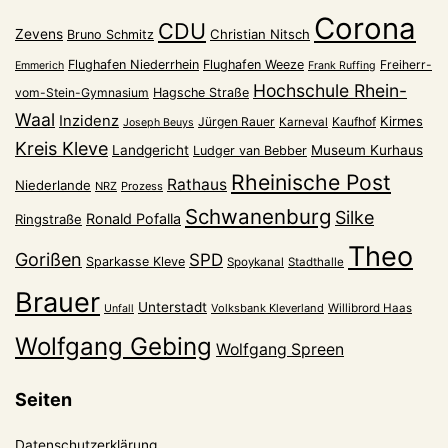
Corona
CDU
Zevens
Christian Nitsch
Bruno Schmitz
Flughafen Niederrhein
Flughafen Weeze
Freiherr-
Emmerich
Frank Ruffing
Hochschule Rhein-
vom-Stein-Gymnasium
Hagsche Straße
Waal
Inzidenz
Kirmes
Jürgen Rauer
Kaufhof
Karneval
Joseph Beuys
Kreis Kleve
Landgericht
Museum Kurhaus
Ludger van Bebber
Rheinische Post
Rathaus
Niederlande
NRZ
Prozess
Schwanenburg
Silke
Ronald Pofalla
Ringstraße
Theo
Gorißen
SPD
Sparkasse Kleve
Spoykanal
Stadthalle
Brauer
Unterstadt
Volksbank Kleverland
Willibrord Haas
Unfall
Wolfgang Gebing
Wolfgang Spreen
Seiten
Datenschutzerklärung