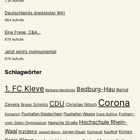
1.3k Aufrufe
Deutschlands dreistester Wirt
684 Aufrufe
Eine Frage, C&A…
679 Aufrufe
Jetzt wird’s mohnumental
679 Aufrufe
Schlagwörter
1. FC Kleve
Bedburg-Hau
Bernd
Barbara Hendricks
Corona
CDU
Zevens
Christian Nitsch
Bruno Schmitz
Flughafen Niederrhein
Flughafen Weeze
Freiherr-
Emmerich
Frank Ruffing
Hochschule Rhein-
vom-Stein-Gymnasium
Hagsche Straße
Waal
Inzidenz
Kirmes
Jürgen Rauer
Kaufhof
Karneval
Joseph Beuys