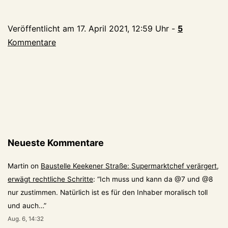
nun
der
Veröffentlicht am
17. April 2021, 12:59 Uhr
-
5
zweite
Kommentare
Betonmischerbeitrag
an
einem
Tag:
Neueste Kommentare
Martin
on
Baustelle Keekener Straße: Supermarktchef verärgert,
erwägt rechtliche Schritte
: “
Ich muss und kann da @7 und @8
nur zustimmen. Natürlich ist es für den Inhaber moralisch toll
und auch…
”
Aug. 6, 14:32