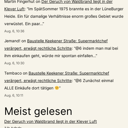
Martin Fingerhut
on
Der Geruch von Waldbrand liegt in der
Klever Luft
: “
Im SpätSommer 1975 brannte es in der LüneBurger
Heide. Ein für damalige Verhältnisse enorm großes Gebiet wurde
verwüstet. Ein paar…
”
Aug. 6, 10:36
Jemand!
on
Baustelle Keekener Straße: Supermarktchef
verärgert, erwägt rechtliche Schritte
: “
@6 indem man mal bei
ihm einkaufen geht, würde mir spontan einfallen…
”
Aug. 6, 10:30
Tembaco
on
Baustelle Keekener Straße: Supermarktchef
verärgert, erwägt rechtliche Schritte
: “
@6 Zunächst einmal
ALLE Einkäufe dort tätigen
”
Aug. 6, 10:11
Meist gelesen
Der Geruch von Waldbrand liegt in der Klever Luft
3.1k Aufrufe