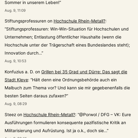
Sommer in unserem Leben!
”
Aug. 9, 11:09
Stiftungsprofessuren
on
Hochschule Rhein-Metall?
:
“
Stiftungsprofessuren: Win-Win-Situation für Hochschulen und
Unternehmen; Entlastung öffentlicher Haushalte (wenn die
Hochschule unter der Trägerschaft eines Bundeslandes steht);
Innovation durch…
”
Aug. 9, 10:53
Konfuzius a. D.
on
Grillen bei 35 Grad und Dürre: Das sagt die
Stadt Kleve
: “
Hält denn eine Ordnungsbehörde auch ein
Malbuch zum Thema vor? Und kann sie mir gegebenenfalls die
besten Seiten daraus zufaxen?
”
Aug. 9, 08:29
Steez
on
Hochschule Rhein-Metall?
: “
@Porwol / DFG – VK: Eure
Ausführungen formulieren konsequente pazifistische Kritik an
Militarisierung und Aufrüstung. Ist ja o.k., doch sie…
”