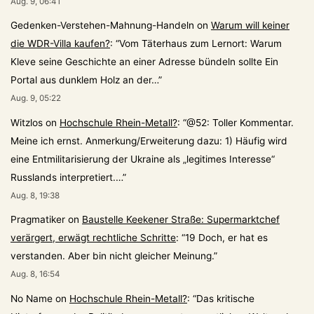
Aug. 9, 06:41
Gedenken-Verstehen-Mahnung-Handeln
on
Warum will keiner
die WDR-Villa kaufen?
: “
Vom Täterhaus zum Lernort: Warum
Kleve seine Geschichte an einer Adresse bündeln sollte Ein
Portal aus dunklem Holz an der…
”
Aug. 9, 05:22
Witzlos
on
Hochschule Rhein-Metall?
: “
@52: Toller Kommentar.
Meine ich ernst. Anmerkung/Erweiterung dazu: 1) Häufig wird
eine Entmilitarisierung der Ukraine als „legitimes Interesse“
Russlands interpretiert.…
”
Aug. 8, 19:38
Pragmatiker
on
Baustelle Keekener Straße: Supermarktchef
verärgert, erwägt rechtliche Schritte
: “
19 Doch, er hat es
verstanden. Aber bin nicht gleicher Meinung.
”
Aug. 8, 16:54
No Name
on
Hochschule Rhein-Metall?
: “
Das kritische