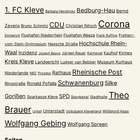
1. FC Kleve
Bedburg-Hau
Bernd
Barbara Hendricks
Corona
CDU
Zevens
Christian Nitsch
Bruno Schmitz
Flughafen Niederrhein
Flughafen Weeze
Freiherr-
Emmerich
Frank Ruffing
Hochschule Rhein-
vom-Stein-Gymnasium
Hagsche Straße
Waal
Inzidenz
Kirmes
Jürgen Rauer
Kaufhof
Karneval
Joseph Beuys
Kreis Kleve
Landgericht
Museum Kurhaus
Ludger van Bebber
Rheinische Post
Rathaus
Niederlande
NRZ
Prozess
Schwanenburg
Silke
Ronald Pofalla
Ringstraße
Theo
Gorißen
SPD
Sparkasse Kleve
Spoykanal
Stadthalle
Brauer
Unterstadt
Volksbank Kleverland
Willibrord Haas
Unfall
Wolfgang Gebing
Wolfgang Spreen
Seiten