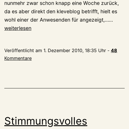
nunmehr zwar schon knapp eine Woche zurück,
da es aber direkt den kleveblog betrifft, hielt es
Berich
wohl einer der Anwesenden für angezeigt,……
aus
weiterlesen
dem
nichtöf
Veröffentlicht am
1. Dezember 2010, 18:35 Uhr
-
48
Teil
Kommentare
(98):
Big
Pit
is
watchi
YOU!
Stimmungsvolles