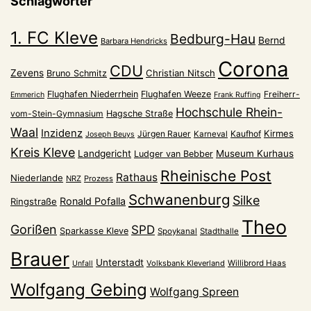
Schlagwörter
1. FC Kleve
Bedburg-Hau
Bernd
Barbara Hendricks
Corona
CDU
Zevens
Christian Nitsch
Bruno Schmitz
Flughafen Niederrhein
Flughafen Weeze
Freiherr-
Emmerich
Frank Ruffing
Hochschule Rhein-
vom-Stein-Gymnasium
Hagsche Straße
Waal
Inzidenz
Kirmes
Jürgen Rauer
Kaufhof
Karneval
Joseph Beuys
Kreis Kleve
Landgericht
Museum Kurhaus
Ludger van Bebber
Rheinische Post
Rathaus
Niederlande
NRZ
Prozess
Schwanenburg
Silke
Ronald Pofalla
Ringstraße
Theo
Gorißen
SPD
Sparkasse Kleve
Spoykanal
Stadthalle
Brauer
Unterstadt
Volksbank Kleverland
Willibrord Haas
Unfall
Wolfgang Gebing
Wolfgang Spreen