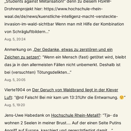
„Students against Militarisation!“ denn zu diesem HSRW-
Drohnenprojekt hier: https://www.hochschule-rhein-
waal.de/de/news/kuenstliche-intelligenz-macht-versteckte-
invasion-im-wald-sichtbar Wenn man mit Hilfe der Kombination
von Schrägluftbildern…
”
Aug. 5, 20:24
Anmerkung
on
„Der Gedanke, etwas zu zerstören und ein
Zeichen zu setzen“
: “
Wenn ein Mensch (fast) getötet wird, bleibt
das ja in den allermeisten Fällen nicht unbemerkt. Deshalb ist
bei (versuchten) Tötungsdelikten…
”
Aug. 5, 20:05
Vierte1904
on
Der Geruch von Waldbrand liegt in der Klever
Luft
: “
@rd Falsch! Bei mir kam um 13:31Uhr die Entwarnung.
”
Aug. 5, 19:20
Jens-Uwe Habedank
on
Hochschule Rhein-Metall?
: “
Tja- da
wohnen 2 Seelen in meiner Brust…. Auf der einen Seite Putins
Angriff auf Europa, kaschiert und gererchtfertigt damit,…
”