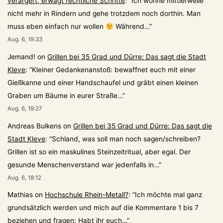
verärgert, erwägt rechtliche Schritte
: “
Ich wohne mittlerweile
nicht mehr in Rindern und gehe trotzdem noch dorthin. Man
muss eben einfach nur wollen
Während…
”
Aug. 6, 19:33
Jemand!
on
Grillen bei 35 Grad und Dürre: Das sagt die Stadt
Kleve
: “
Kleiner Gedankenanstoß: bewaffnet euch mit einer
Gießkanne und einer Handschaufel und gräbt einen kleinen
Graben um Bäume in eurer Straße…
”
Aug. 6, 19:27
Andreas Bulkens
on
Grillen bei 35 Grad und Dürre: Das sagt die
Stadt Kleve
: “
Schland, was soll man noch sagen/schreiben?
Grillen ist so ein maskulines Steinzeitritual, aber egal. Der
gesunde Menschenverstand war jedenfalls in…
”
Aug. 6, 18:12
Mathias
on
Hochschule Rhein-Metall?
: “
Ich möchte mal ganz
grundsätzlich werden und mich auf die Kommentare 1 bis 7
beziehen und fragen: Habt ihr euch…
”