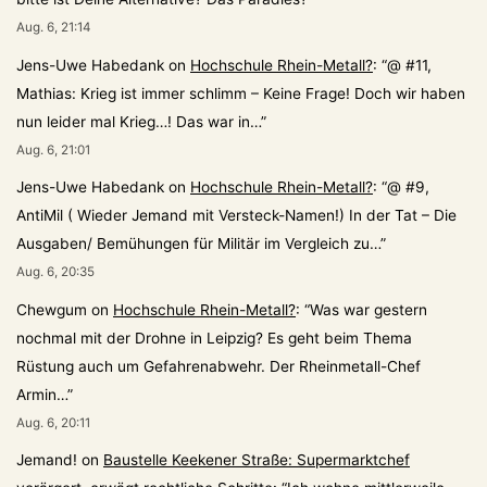
Aug. 6, 21:14
Jens-Uwe Habedank
on
Hochschule Rhein-Metall?
: “
@ #11,
Mathias: Krieg ist immer schlimm – Keine Frage! Doch wir haben
nun leider mal Krieg…! Das war in…
”
Aug. 6, 21:01
Jens-Uwe Habedank
on
Hochschule Rhein-Metall?
: “
@ #9,
AntiMil ( Wieder Jemand mit Versteck-Namen!) In der Tat – Die
Ausgaben/ Bemühungen für Militär im Vergleich zu…
”
Aug. 6, 20:35
Chewgum
on
Hochschule Rhein-Metall?
: “
Was war gestern
nochmal mit der Drohne in Leipzig? Es geht beim Thema
Rüstung auch um Gefahrenabwehr. Der Rheinmetall-Chef
Armin…
”
Aug. 6, 20:11
Jemand!
on
Baustelle Keekener Straße: Supermarktchef