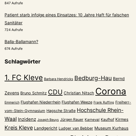
847 Aufrufe
Patient starb infolge eines Einsatzes: 10 Jahre Haft für falschen
Sanitäter
724 Aufrufe
Balla-Ballamann?
674 Aufrufe
Schlagwörter
1. FC Kleve
Bedburg-Hau
Bernd
Barbara Hendricks
Corona
CDU
Zevens
Christian Nitsch
Bruno Schmitz
Flughafen Niederrhein
Flughafen Weeze
Freiherr-
Emmerich
Frank Ruffing
Hochschule Rhein-
vom-Stein-Gymnasium
Hagsche Straße
Waal
Inzidenz
Kirmes
Jürgen Rauer
Kaufhof
Karneval
Joseph Beuys
Kreis Kleve
Landgericht
Museum Kurhaus
Ludger van Bebber