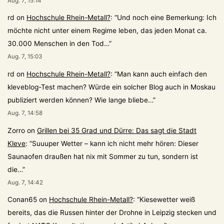
Aug. 7, 15:14
rd
on
Hochschule Rhein-Metall?
: “
Und noch eine Bemerkung: Ich
möchte nicht unter einem Regime leben, das jeden Monat ca.
30.000 Menschen in den Tod…
”
Aug. 7, 15:03
rd
on
Hochschule Rhein-Metall?
: “
Man kann auch einfach den
kleveblog-Test machen? Würde ein solcher Blog auch in Moskau
publiziert werden können? Wie lange bliebe…
”
Aug. 7, 14:58
Zorro
on
Grillen bei 35 Grad und Dürre: Das sagt die Stadt
Kleve
: “
Suuuper Wetter – kann ich nicht mehr hören: Dieser
Saunaofen draußen hat nix mit Sommer zu tun, sondern ist
die…
”
Aug. 7, 14:42
Conan65
on
Hochschule Rhein-Metall?
: “
Kiesewetter weiß
bereits, das die Russen hinter der Drohne in Leipzig stecken und