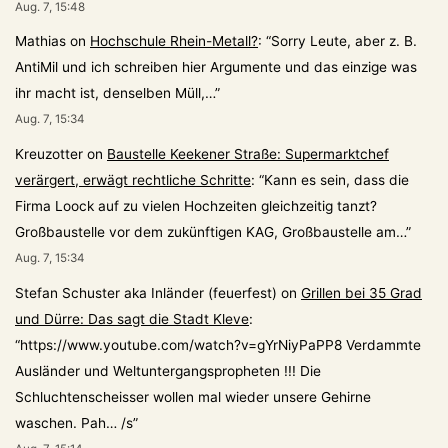
Aug. 7, 15:48
Mathias
on
Hochschule Rhein-Metall?
: “
Sorry Leute, aber z. B.
AntiMil und ich schreiben hier Argumente und das einzige was
ihr macht ist, denselben Müll,…
”
Aug. 7, 15:34
Kreuzotter
on
Baustelle Keekener Straße: Supermarktchef
verärgert, erwägt rechtliche Schritte
: “
Kann es sein, dass die
Firma Loock auf zu vielen Hochzeiten gleichzeitig tanzt?
Großbaustelle vor dem zukünftigen KAG, Großbaustelle am…
”
Aug. 7, 15:34
Stefan Schuster aka Inländer (feuerfest)
on
Grillen bei 35 Grad
und Dürre: Das sagt die Stadt Kleve
:
“
https://www.youtube.com/watch?v=gYrNiyPaPP8 Verdammte
Ausländer und Weltuntergangspropheten !!! Die
Schluchtenscheisser wollen mal wieder unsere Gehirne
waschen. Pah… /s
”