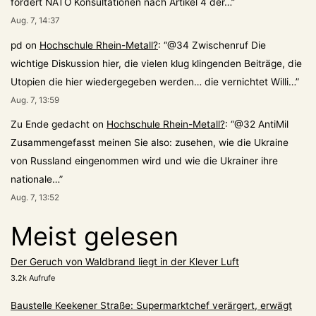
fordert NATO Konsultationen nach Artikel 4 der…
”
Aug. 7, 14:37
pd
on
Hochschule Rhein-Metall?
: “
@34 Zwischenruf Die
wichtige Diskussion hier, die vielen klug klingenden Beiträge, die
Utopien die hier wiedergegeben werden… die vernichtet Willi…
”
Aug. 7, 13:59
Zu Ende gedacht
on
Hochschule Rhein-Metall?
: “
@32 AntiMil
Zusammengefasst meinen Sie also: zusehen, wie die Ukraine
von Russland eingenommen wird und wie die Ukrainer ihre
nationale…
”
Aug. 7, 13:52
Meist gelesen
Der Geruch von Waldbrand liegt in der Klever Luft
3.2k Aufrufe
Baustelle Keekener Straße: Supermarktchef verärgert, erwägt