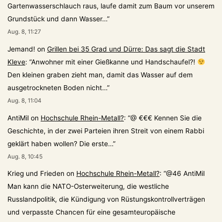
Gartenwasserschlauch raus, laufe damit zum Baum vor unserem
Grundstück und dann Wasser…
”
Aug. 8, 11:27
Jemand!
on
Grillen bei 35 Grad und Dürre: Das sagt die Stadt
Kleve
: “
Anwohner mit einer Gießkanne und Handschaufel?!
Den kleinen graben zieht man, damit das Wasser auf dem
ausgetrockneten Boden nicht…
”
Aug. 8, 11:04
AntiMil
on
Hochschule Rhein-Metall?
: “
@ €€€ Kennen Sie die
Geschichte, in der zwei Parteien ihren Streit von einem Rabbi
geklärt haben wollen? Die erste…
”
Aug. 8, 10:45
Krieg und Frieden
on
Hochschule Rhein-Metall?
: “
@46 AntiMil
Man kann die NATO-Osterweiterung, die westliche
Russlandpolitik, die Kündigung von Rüstungskontrollverträgen
und verpasste Chancen für eine gesamteuropäische