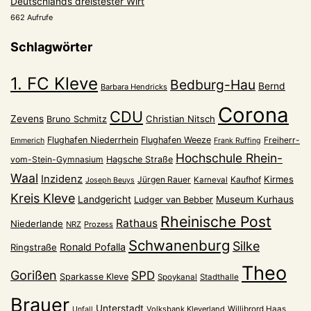
Deutschlands dreistester Wirt
662 Aufrufe
Schlagwörter
1. FC Kleve
Bedburg-Hau
Bernd
Barbara Hendricks
Corona
CDU
Zevens
Christian Nitsch
Bruno Schmitz
Flughafen Niederrhein
Flughafen Weeze
Freiherr-
Emmerich
Frank Ruffing
Hochschule Rhein-
vom-Stein-Gymnasium
Hagsche Straße
Waal
Inzidenz
Kirmes
Jürgen Rauer
Kaufhof
Karneval
Joseph Beuys
Kreis Kleve
Landgericht
Museum Kurhaus
Ludger van Bebber
Rheinische Post
Rathaus
Niederlande
NRZ
Prozess
Schwanenburg
Silke
Ronald Pofalla
Ringstraße
Theo
Gorißen
SPD
Sparkasse Kleve
Spoykanal
Stadthalle
Brauer
Unterstadt
Volksbank Kleverland
Willibrord Haas
Unfall