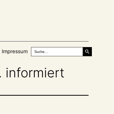
Search Button
Search
Impressum
for:
 informiert