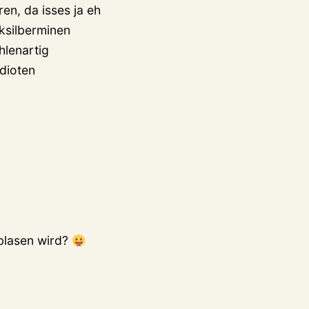
en, da isses ja eh
ksilberminen
hlenartig
idioten
blasen wird?