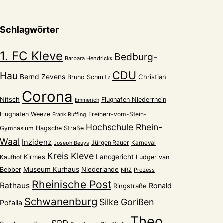
Schlagwörter
1. FC Kleve
Bedburg-
Barbara Hendricks
CDU
Hau
Bernd Zevens
Christian
Bruno Schmitz
Corona
Nitsch
Flughafen Niederrhein
Emmerich
Flughafen Weeze
Freiherr-vom-Stein-
Frank Ruffing
Hochschule Rhein-
Gymnasium
Hagsche Straße
Waal
Inzidenz
Jürgen Rauer
Karneval
Joseph Beuys
Kreis Kleve
Kirmes
Landgericht
Kaufhof
Ludger van
Museum Kurhaus
Niederlande
Bebber
NRZ
Prozess
Rheinische Post
Rathaus
Ronald
Ringstraße
Schwanenburg
Silke Gorißen
Pofalla
Theo
SPD