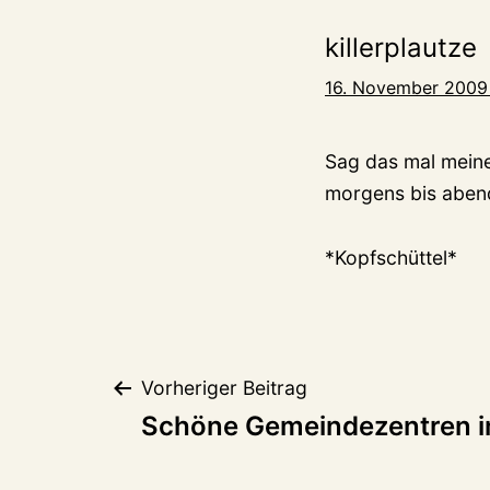
killerplautze
16. November 2009
Sag das mal meine
morgens bis abend
*Kopfschüttel*
Beitragsnaviga
Vorheriger Beitrag
Schöne Gemeindezentren im