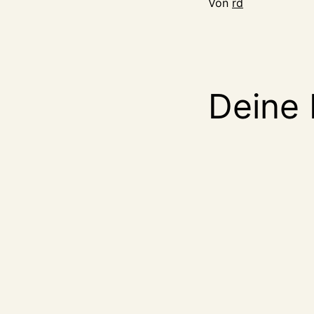
Von
rd
Deine 