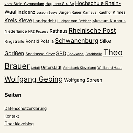
Hochschule Rhein-
vom-Stein-Gymnasium
Hagsche Straße
Waal
Inzidenz
Kirmes
Jürgen Rauer
Kaufhof
Karneval
Joseph Beuys
Kreis Kleve
Landgericht
Museum Kurhaus
Ludger van Bebber
Rheinische Post
Rathaus
Niederlande
NRZ
Prozess
Schwanenburg
Silke
Ronald Pofalla
Ringstraße
Theo
Gorißen
SPD
Sparkasse Kleve
Spoykanal
Stadthalle
Brauer
Unterstadt
Volksbank Kleverland
Willibrord Haas
Unfall
Wolfgang Gebing
Wolfgang Spreen
Seiten
Datenschutzerklärung
Kontakt
Über kleveblog