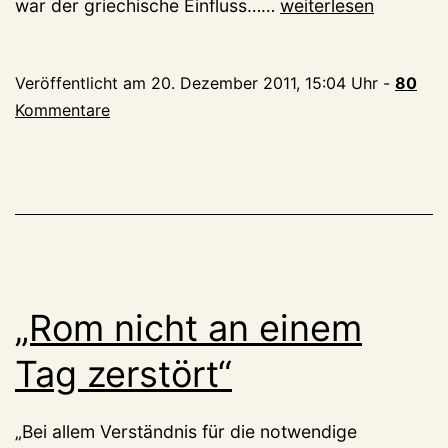
Vergänglich
war der griechische Einfluss……
weiterlesen
sind
offenbar
Veröffentlicht am
20. Dezember 2011, 15:04 Uhr
-
80
auch
Kommentare
Bäder
„Rom nicht an einem
Tag zerstört“
„Bei allem Verständnis für die notwendige