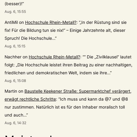
(besser)!
”
Aug. 6, 15:55
AntiMil
on
Hochschule Rhein-Metall?
: “
„In der Rüstung sind sie
fix! Für die Bildung tun sie nix!“ – Einige Jahrzehnte alt, dieser
Spruch! Die Hochschule…
”
Aug. 6, 15:15
Nachher
on
Hochschule Rhein-Metall?
: “
“ Die „Zivilklausel“ lautet
folgt: „Die Hochschule leistet ihren Beitrag zu einer nachhaltigen,
friedlichen und demokratischen Welt, indem sie ihre…
”
Aug. 6, 15:08
Martin
on
Baustelle Keekener Straße: Supermarktchef verärgert,
erwägt rechtliche Schritte
: “
Ich muss und kann da @7 und @8
nur zustimmen. Natürlich ist es für den Inhaber moralisch toll
und auch…
”
Aug. 6, 14:32