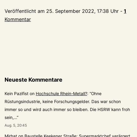
–
Veröffentlicht am
25. September 2022, 17:38 Uhr
-
1
mit
Kommentar
dem
neuen
KLEVE
Neueste Kommentare
Kein Pazifist
on
Hochschule Rhein-Metall?
: “
Ohne
Rüstungsindustrie, keine Forschungsgelder. Das war schon
immer so und wird auch immer so bleiben. Die HSRW kann froh
sein,…
”
Aug. 5, 20:45
Mirhat
on
Baustelle Keekener Straße: Supermarktchef verärgert,