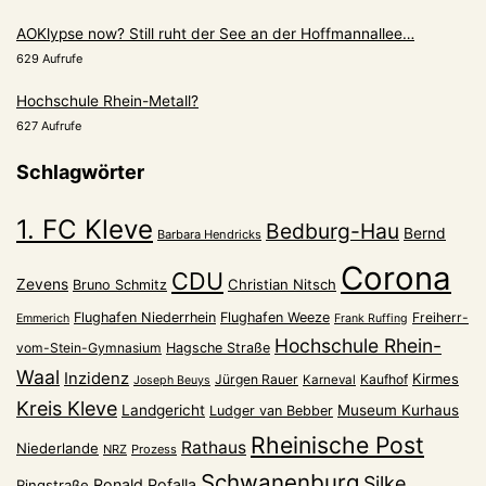
AOKlypse now? Still ruht der See an der Hoffmannallee…
629 Aufrufe
Hochschule Rhein-Metall?
627 Aufrufe
Schlagwörter
1. FC Kleve
Bedburg-Hau
Bernd
Barbara Hendricks
Corona
CDU
Zevens
Christian Nitsch
Bruno Schmitz
Flughafen Niederrhein
Flughafen Weeze
Freiherr-
Emmerich
Frank Ruffing
Hochschule Rhein-
vom-Stein-Gymnasium
Hagsche Straße
Waal
Inzidenz
Kirmes
Jürgen Rauer
Kaufhof
Karneval
Joseph Beuys
Kreis Kleve
Landgericht
Museum Kurhaus
Ludger van Bebber
Rheinische Post
Rathaus
Niederlande
NRZ
Prozess
Schwanenburg
Silke
Ronald Pofalla
Ringstraße