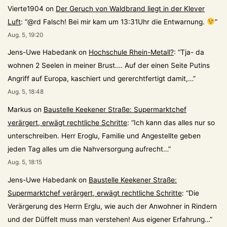
Vierte1904
on
Der Geruch von Waldbrand liegt in der Klever
Luft
: “
@rd Falsch! Bei mir kam um 13:31Uhr die Entwarnung.
”
Aug. 5, 19:20
Jens-Uwe Habedank
on
Hochschule Rhein-Metall?
: “
Tja- da
wohnen 2 Seelen in meiner Brust…. Auf der einen Seite Putins
Angriff auf Europa, kaschiert und gererchtfertigt damit,…
”
Aug. 5, 18:48
Markus
on
Baustelle Keekener Straße: Supermarktchef
verärgert, erwägt rechtliche Schritte
: “
Ich kann das alles nur so
unterschreiben. Herr Eroglu, Familie und Angestellte geben
jeden Tag alles um die Nahversorgung aufrecht…
”
Aug. 5, 18:15
Jens-Uwe Habedank
on
Baustelle Keekener Straße:
Supermarktchef verärgert, erwägt rechtliche Schritte
: “
Die
Verärgerung des Herrn Erglu, wie auch der Anwohner in Rindern
und der Düffelt muss man verstehen! Aus eigener Erfahrung…
”