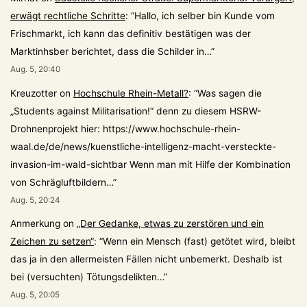
erwägt rechtliche Schritte
: “
Hallo, ich selber bin Kunde vom
Frischmarkt, ich kann das definitiv bestätigen was der
Marktinhsber berichtet, dass die Schilder in…
”
Aug. 5, 20:40
Kreuzotter
on
Hochschule Rhein-Metall?
: “
Was sagen die
„Students against Militarisation!“ denn zu diesem HSRW-
Drohnenprojekt hier: https://www.hochschule-rhein-
waal.de/de/news/kuenstliche-intelligenz-macht-versteckte-
invasion-im-wald-sichtbar Wenn man mit Hilfe der Kombination
von Schrägluftbildern…
”
Aug. 5, 20:24
Anmerkung
on
„Der Gedanke, etwas zu zerstören und ein
Zeichen zu setzen“
: “
Wenn ein Mensch (fast) getötet wird, bleibt
das ja in den allermeisten Fällen nicht unbemerkt. Deshalb ist
bei (versuchten) Tötungsdelikten…
”
Aug. 5, 20:05