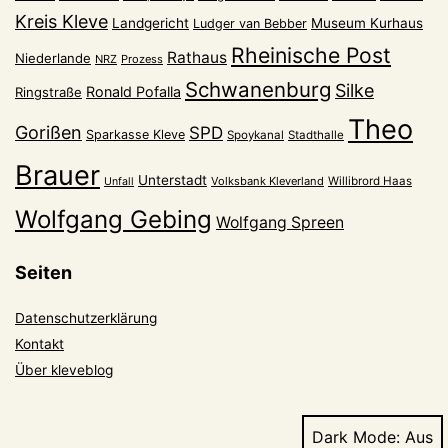
Kreis Kleve
Landgericht
Museum Kurhaus
Ludger van Bebber
Rheinische Post
Rathaus
Niederlande
NRZ
Prozess
Schwanenburg
Silke
Ronald Pofalla
Ringstraße
Theo
Gorißen
SPD
Sparkasse Kleve
Spoykanal
Stadthalle
Brauer
Unterstadt
Volksbank Kleverland
Willibrord Haas
Unfall
Wolfgang Gebing
Wolfgang Spreen
Seiten
Datenschutzerklärung
Kontakt
Über kleveblog
Dark Mode: