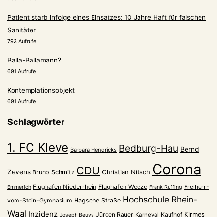
Patient starb infolge eines Einsatzes: 10 Jahre Haft für falschen
Sanitäter
793 Aufrufe
Balla-Ballamann?
691 Aufrufe
Kontemplationsobjekt
691 Aufrufe
Schlagwörter
1. FC Kleve
Bedburg-Hau
Bernd
Barbara Hendricks
Corona
CDU
Zevens
Christian Nitsch
Bruno Schmitz
Flughafen Niederrhein
Flughafen Weeze
Freiherr-
Emmerich
Frank Ruffing
Hochschule Rhein-
vom-Stein-Gymnasium
Hagsche Straße
Waal
Inzidenz
Kirmes
Jürgen Rauer
Kaufhof
Karneval
Joseph Beuys