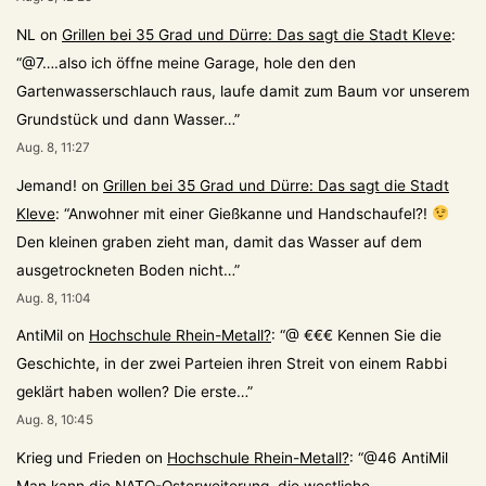
NL
on
Grillen bei 35 Grad und Dürre: Das sagt die Stadt Kleve
:
“
@7….also ich öffne meine Garage, hole den den
Gartenwasserschlauch raus, laufe damit zum Baum vor unserem
Grundstück und dann Wasser…
”
Aug. 8, 11:27
Jemand!
on
Grillen bei 35 Grad und Dürre: Das sagt die Stadt
Kleve
: “
Anwohner mit einer Gießkanne und Handschaufel?!
Den kleinen graben zieht man, damit das Wasser auf dem
ausgetrockneten Boden nicht…
”
Aug. 8, 11:04
AntiMil
on
Hochschule Rhein-Metall?
: “
@ €€€ Kennen Sie die
Geschichte, in der zwei Parteien ihren Streit von einem Rabbi
geklärt haben wollen? Die erste…
”
Aug. 8, 10:45
Krieg und Frieden
on
Hochschule Rhein-Metall?
: “
@46 AntiMil
Man kann die NATO-Osterweiterung, die westliche