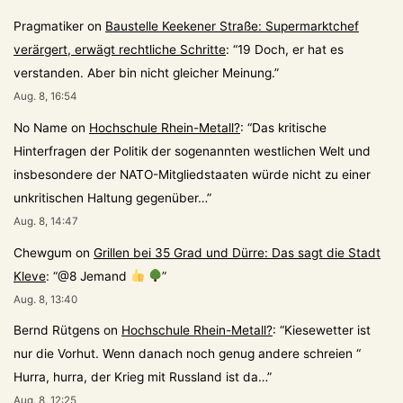
Pragmatiker
on
Baustelle Keekener Straße: Supermarktchef
verärgert, erwägt rechtliche Schritte
: “
19 Doch, er hat es
verstanden. Aber bin nicht gleicher Meinung.
”
Aug. 8, 16:54
No Name
on
Hochschule Rhein-Metall?
: “
Das kritische
Hinterfragen der Politik der sogenannten westlichen Welt und
insbesondere der NATO-Mitgliedstaaten würde nicht zu einer
unkritischen Haltung gegenüber…
”
Aug. 8, 14:47
Chewgum
on
Grillen bei 35 Grad und Dürre: Das sagt die Stadt
Kleve
: “
@8 Jemand
”
Aug. 8, 13:40
Bernd Rütgens
on
Hochschule Rhein-Metall?
: “
Kiesewetter ist
nur die Vorhut. Wenn danach noch genug andere schreien “
Hurra, hurra, der Krieg mit Russland ist da…
”
Aug. 8, 12:25