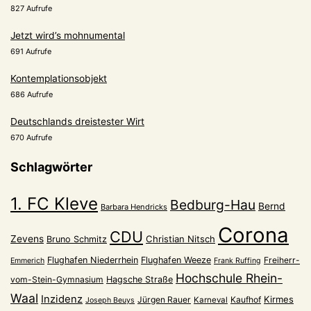
827 Aufrufe
Jetzt wird’s mohnumental
691 Aufrufe
Kontemplationsobjekt
686 Aufrufe
Deutschlands dreistester Wirt
670 Aufrufe
Schlagwörter
1. FC Kleve
Bedburg-Hau
Bernd
Barbara Hendricks
Corona
CDU
Zevens
Christian Nitsch
Bruno Schmitz
Flughafen Niederrhein
Flughafen Weeze
Freiherr-
Emmerich
Frank Ruffing
Hochschule Rhein-
vom-Stein-Gymnasium
Hagsche Straße
Waal
Inzidenz
Kirmes
Jürgen Rauer
Kaufhof
Karneval
Joseph Beuys