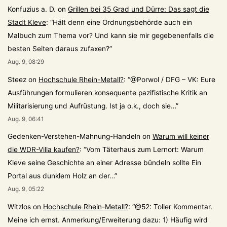
XIV.
Konfuzius a. D.
on
Grillen bei 35 Grad und Dürre: Das sagt die
Stadt Kleve
: “
Hält denn eine Ordnungsbehörde auch ein
sicher
Malbuch zum Thema vor? Und kann sie mir gegebenenfalls die
nicht
besten Seiten daraus zufaxen?
”
wussten
Aug. 9, 08:29
Steez
on
Hochschule Rhein-Metall?
: “
@Porwol / DFG – VK: Eure
Ausführungen formulieren konsequente pazifistische Kritik an
Militarisierung und Aufrüstung. Ist ja o.k., doch sie…
”
Aug. 9, 06:41
Gedenken-Verstehen-Mahnung-Handeln
on
Warum will keiner
die WDR-Villa kaufen?
: “
Vom Täterhaus zum Lernort: Warum
Kleve seine Geschichte an einer Adresse bündeln sollte Ein
Portal aus dunklem Holz an der…
”
Aug. 9, 05:22
Witzlos
on
Hochschule Rhein-Metall?
: “
@52: Toller Kommentar.
Meine ich ernst. Anmerkung/Erweiterung dazu: 1) Häufig wird