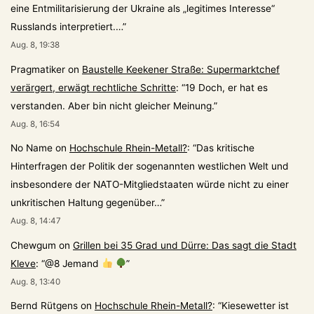
eine Entmilitarisierung der Ukraine als „legitimes Interesse“
Russlands interpretiert.…
”
Aug. 8, 19:38
Pragmatiker
on
Baustelle Keekener Straße: Supermarktchef
verärgert, erwägt rechtliche Schritte
: “
19 Doch, er hat es
verstanden. Aber bin nicht gleicher Meinung.
”
Aug. 8, 16:54
No Name
on
Hochschule Rhein-Metall?
: “
Das kritische
Hinterfragen der Politik der sogenannten westlichen Welt und
insbesondere der NATO-Mitgliedstaaten würde nicht zu einer
unkritischen Haltung gegenüber…
”
Aug. 8, 14:47
Chewgum
on
Grillen bei 35 Grad und Dürre: Das sagt die Stadt
Kleve
: “
@8 Jemand
”
Aug. 8, 13:40
Bernd Rütgens
on
Hochschule Rhein-Metall?
: “
Kiesewetter ist