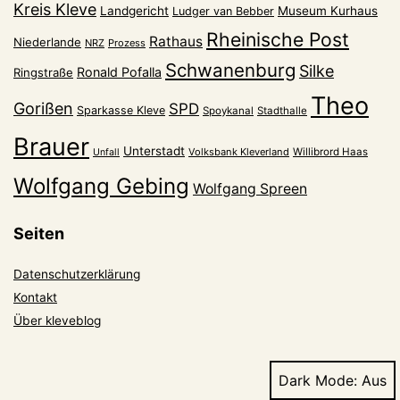
Kreis Kleve
Landgericht
Museum Kurhaus
Ludger van Bebber
Rheinische Post
Rathaus
Niederlande
NRZ
Prozess
Schwanenburg
Silke
Ronald Pofalla
Ringstraße
Theo
Gorißen
SPD
Sparkasse Kleve
Spoykanal
Stadthalle
Brauer
Unterstadt
Volksbank Kleverland
Willibrord Haas
Unfall
Wolfgang Gebing
Wolfgang Spreen
Seiten
Datenschutzerklärung
Kontakt
Über kleveblog
Dark Mode: