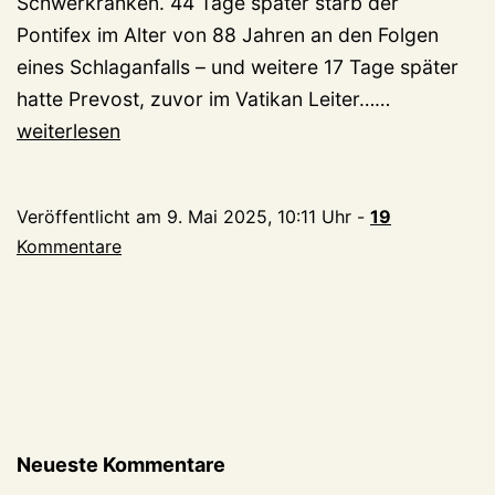
Schwerkranken. 44 Tage später starb der
Pontifex im Alter von 88 Jahren an den Folgen
eines Schlaganfalls – und weitere 17 Tage später
NBA,
hatte Prevost, zuvor im Vatikan Leiter……
Mathemati
weiterlesen
und
„starkes
Veröffentlicht am
9. Mai 2025, 10:11 Uhr
-
19
Signal“
Kommentare
–
was
Sie
über
den
neuen
Papst
Neueste Kommentare
Leo