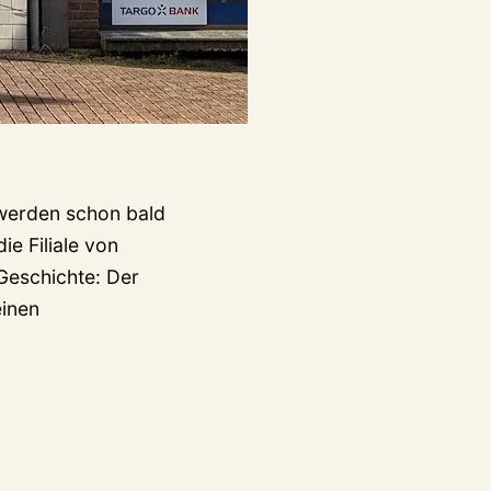
 werden schon bald
e Filiale von
 Geschichte: Der
einen