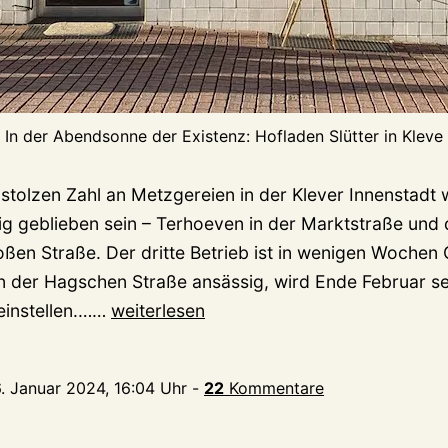
In der Abendsonne der Existenz: Hofladen Slütter in Kleve
 stolzen Zahl an Metzgereien in der Klever Innenstadt
g geblieben sein – Terhoeven in der Marktstraße und di
oßen Straße. Der dritte Betrieb ist in wenigen Wochen
 in der Hagschen Straße ansässig, wird Ende Februar s
Es
einstellen.……
weiterlesen
ging
um
6. Januar 2024, 16:04 Uhr
-
22
Kommentare
die
Wurst: