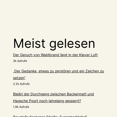
Geschäftesterben
in
der
Hagschen
Straße
Meist gelesen
geht
weiter,
Hofladen
Der Geruch von Waldbrand liegt in der Klever Luft
3k Aufrufe
Slütter
schließt
„Der Gedanke, etwas zu zerstören und ein Zeichen zu
setzen“
2.2k Aufrufe
Bleibt der Durchgang zwischen Backermatt und
Hagsche Poort noch jahrelang gesperrt?
1.9k Aufrufe