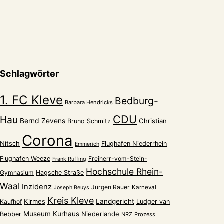
Schlagwörter
1. FC Kleve
Bedburg-
Barbara Hendricks
CDU
Hau
Bernd Zevens
Christian
Bruno Schmitz
Corona
Nitsch
Flughafen Niederrhein
Emmerich
Flughafen Weeze
Freiherr-vom-Stein-
Frank Ruffing
Hochschule Rhein-
Gymnasium
Hagsche Straße
Waal
Inzidenz
Jürgen Rauer
Karneval
Joseph Beuys
Kreis Kleve
Kirmes
Landgericht
Kaufhof
Ludger van
Museum Kurhaus
Niederlande
Bebber
NRZ
Prozess