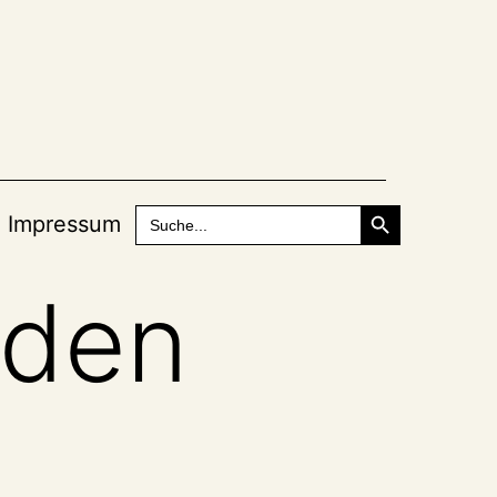
Search Button
Search
Impressum
for:
aden