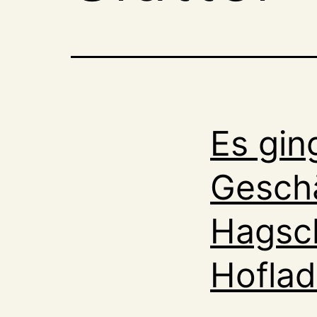
Es gin
Geschä
Hagsch
Hoflad