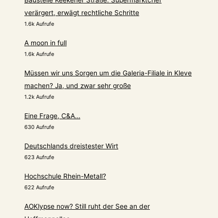
Baustelle Keekener Straße: Supermarktchef
verärgert, erwägt rechtliche Schritte
1.6k Aufrufe
A moon in full
1.6k Aufrufe
Müssen wir uns Sorgen um die Galeria-Filiale in Kleve
machen? Ja, und zwar sehr große
1.2k Aufrufe
Eine Frage, C&A…
630 Aufrufe
Deutschlands dreistester Wirt
623 Aufrufe
Hochschule Rhein-Metall?
622 Aufrufe
AOKlypse now? Still ruht der See an der