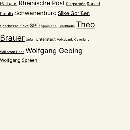
Rheinische Post
Rathaus
Ronald
Ringstraße
Schwanenburg
Silke Gorißen
Pofalla
Theo
SPD
Sparkasse Kleve
Spoykanal
Stadthalle
Brauer
Unterstadt
Volksbank Kleverland
Unfall
Wolfgang Gebing
Willibrord Haas
Wolfgang Spreen