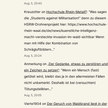
Aug. 5, 20:40
Kreuzotter
on
Hochschule Rhein-Metall?
: “
Was sagen
die „Students against Militarisation!“ denn zu diesem
HSRW-Drohnenprojekt hier: https://www.hochschule-
rhein-waal.de/de/news/kuenstliche-intelligenz-
macht-versteckte-invasion-im-wald-sichtbar Wenn
man mit Hilfe der Kombination von
Schrägluftbildern…
”
Aug. 5, 20:24
Anmerkung
on
„Der Gedanke, etwas zu zerstören und
ein Zeichen zu setzen“
: “
Wenn ein Mensch (fast)
getötet wird, bleibt das ja in den allermeisten Fällen
nicht unbemerkt. Deshalb ist bei (versuchten)
Tötungsdelikten…
”
Aug. 5, 20:05
Vierte1904
on
Der Geruch von Waldbrand liegt in der