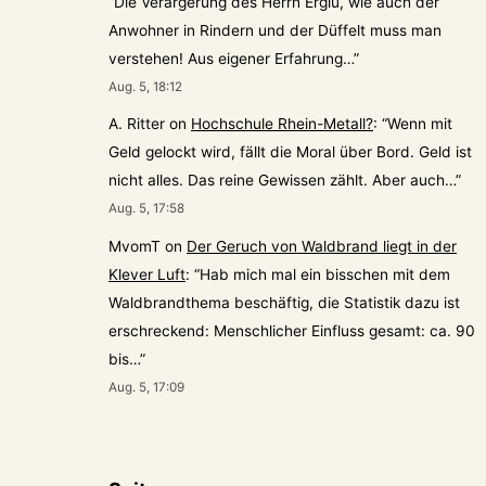
“
Die Verärgerung des Herrn Erglu, wie auch der
Anwohner in Rindern und der Düffelt muss man
verstehen! Aus eigener Erfahrung…
”
Aug. 5, 18:12
A. Ritter
on
Hochschule Rhein-Metall?
: “
Wenn mit
Geld gelockt wird, fällt die Moral über Bord. Geld ist
nicht alles. Das reine Gewissen zählt. Aber auch…
”
Aug. 5, 17:58
MvomT
on
Der Geruch von Waldbrand liegt in der
Klever Luft
: “
Hab mich mal ein bisschen mit dem
Waldbrandthema beschäftig, die Statistik dazu ist
erschreckend: Menschlicher Einfluss gesamt: ca. 90
bis…
”
Aug. 5, 17:09