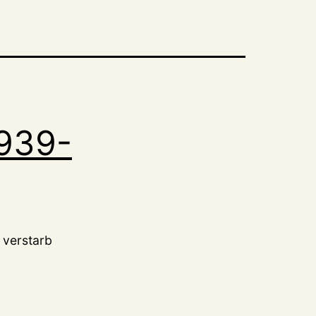
1939-
 verstarb