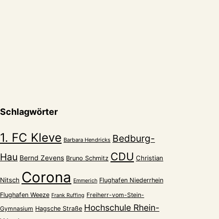
Schlagwörter
1. FC Kleve
Bedburg-
Barbara Hendricks
CDU
Hau
Bernd Zevens
Christian
Bruno Schmitz
Corona
Nitsch
Flughafen Niederrhein
Emmerich
Flughafen Weeze
Freiherr-vom-Stein-
Frank Ruffing
Hochschule Rhein-
Gymnasium
Hagsche Straße