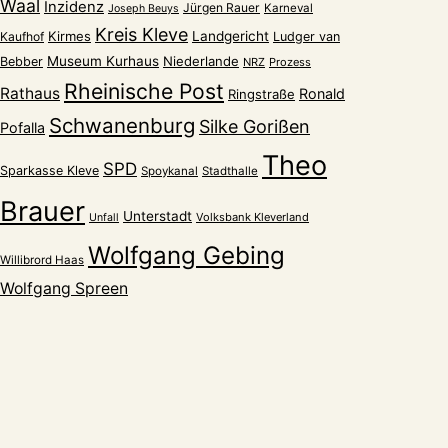
Waal
Inzidenz
Jürgen Rauer
Karneval
Joseph Beuys
Kreis Kleve
Kirmes
Landgericht
Kaufhof
Ludger van
Museum Kurhaus
Niederlande
Bebber
NRZ
Prozess
Rheinische Post
Rathaus
Ronald
Ringstraße
Schwanenburg
Silke Gorißen
Pofalla
Theo
SPD
Sparkasse Kleve
Spoykanal
Stadthalle
Brauer
Unterstadt
Volksbank Kleverland
Unfall
Wolfgang Gebing
Willibrord Haas
Wolfgang Spreen