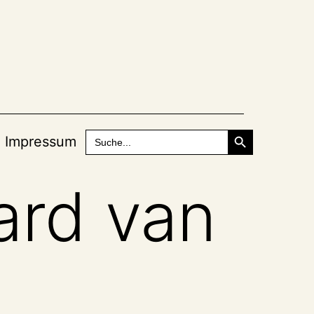
Search Button
Search
Impressum
for:
ard van