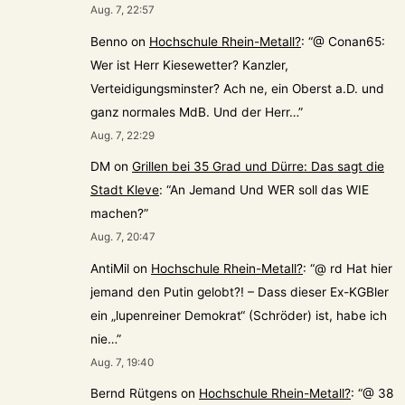
Aug. 7, 22:57
Benno
on
Hochschule Rhein-Metall?
: “
@ Conan65:
Wer ist Herr Kiesewetter? Kanzler,
Verteidigungsminster? Ach ne, ein Oberst a.D. und
ganz normales MdB. Und der Herr…
”
Aug. 7, 22:29
DM
on
Grillen bei 35 Grad und Dürre: Das sagt die
Stadt Kleve
: “
An Jemand Und WER soll das WIE
machen?
”
Aug. 7, 20:47
AntiMil
on
Hochschule Rhein-Metall?
: “
@ rd Hat hier
jemand den Putin gelobt?! – Dass dieser Ex-KGBler
ein „lupenreiner Demokrat“ (Schröder) ist, habe ich
nie…
”
Aug. 7, 19:40
Bernd Rütgens
on
Hochschule Rhein-Metall?
: “
@ 38