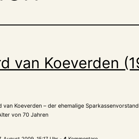
d van Koeverden (
d van Koeverden – der ehemalige Sparkassenvorstand
lter von 70 Jahren
7. August 2009, 15:17 Uhr
-
4
Kommentare