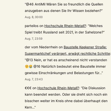
“
@46 AntiMil Wären Sie so freundlich die Quellen
anzugeben aus denen Sie Ihr Wissen beziehen?
”
Aug. 8, 00:00
parteilos
on
Hochschule Rhein-Metall?
: “
Welches
Spiel treibt Russland seit 2021, in der Sahelzone?
”
Aug. 7, 23:59
der vom Niederrhein
on
Baustelle Keekener Straße:
Supermarktchef verärgert, erwägt rechtliche Schritte
:
“
@13 Nein, er hat es anscheinend nicht verstanden
@16 Natürlich bedeutet eine Baustelle immer
gewisse Einschränkungen und Belastungen für…
”
Aug. 7, 23:43
€€€
on
Hochschule Rhein-Metall?
: “
Die Diskussion
kann beendet werden. Oder sie dreht sich noch ein
bisschen weiter im Kreis ohne dabei überhaupt den
Kern…
”