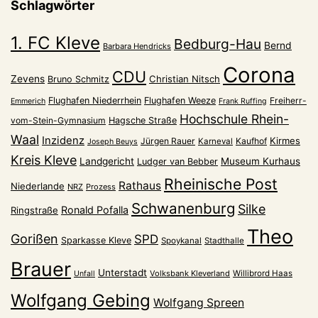
Schlagwörter
1. FC Kleve
Bedburg-Hau
Bernd
Barbara Hendricks
Corona
CDU
Zevens
Christian Nitsch
Bruno Schmitz
Flughafen Niederrhein
Flughafen Weeze
Freiherr-
Emmerich
Frank Ruffing
Hochschule Rhein-
vom-Stein-Gymnasium
Hagsche Straße
Waal
Inzidenz
Kirmes
Jürgen Rauer
Kaufhof
Karneval
Joseph Beuys
Kreis Kleve
Landgericht
Museum Kurhaus
Ludger van Bebber
Rheinische Post
Rathaus
Niederlande
NRZ
Prozess
Schwanenburg
Silke
Ronald Pofalla
Ringstraße
Theo
Gorißen
SPD
Sparkasse Kleve
Spoykanal
Stadthalle
Brauer
Unterstadt
Volksbank Kleverland
Willibrord Haas
Unfall
Wolfgang Gebing
Wolfgang Spreen