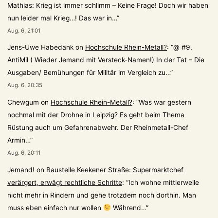
Mathias: Krieg ist immer schlimm – Keine Frage! Doch wir haben
nun leider mal Krieg…! Das war in…
”
Aug. 6, 21:01
Jens-Uwe Habedank
on
Hochschule Rhein-Metall?
: “
@ #9,
AntiMil ( Wieder Jemand mit Versteck-Namen!) In der Tat – Die
Ausgaben/ Bemühungen für Militär im Vergleich zu…
”
Aug. 6, 20:35
Chewgum
on
Hochschule Rhein-Metall?
: “
Was war gestern
nochmal mit der Drohne in Leipzig? Es geht beim Thema
Rüstung auch um Gefahrenabwehr. Der Rheinmetall-Chef
Armin…
”
Aug. 6, 20:11
Jemand!
on
Baustelle Keekener Straße: Supermarktchef
verärgert, erwägt rechtliche Schritte
: “
Ich wohne mittlerweile
nicht mehr in Rindern und gehe trotzdem noch dorthin. Man
muss eben einfach nur wollen
Während…
”