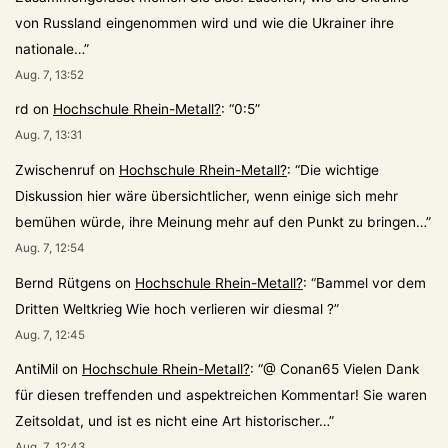
von Russland eingenommen wird und wie die Ukrainer ihre
nationale…
”
Aug. 7, 13:52
rd
on
Hochschule Rhein-Metall?
: “
0:5
”
Aug. 7, 13:31
Zwischenruf
on
Hochschule Rhein-Metall?
: “
Die wichtige
Diskussion hier wäre übersichtlicher, wenn einige sich mehr
bemühen würde, ihre Meinung mehr auf den Punkt zu bringen…
”
Aug. 7, 12:54
Bernd Rütgens
on
Hochschule Rhein-Metall?
: “
Bammel vor dem
Dritten Weltkrieg Wie hoch verlieren wir diesmal ?
”
Aug. 7, 12:45
AntiMil
on
Hochschule Rhein-Metall?
: “
@ Conan65 Vielen Dank
für diesen treffenden und aspektreichen Kommentar! Sie waren
Zeitsoldat, und ist es nicht eine Art historischer…
”
Aug. 7, 12:43