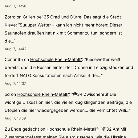
Aug. 7, 14:58
Zorro
on
Grillen bei 35 Grad und Dürre: Das sagt die Stadt
Kleve
: “
Suuuper Wetter – kann ich nicht mehr hören: Dieser
Saunaofen draußen hat nix mit Sommer zu tun, sondern ist
die…
”
Aug. 7, 14:42
Conan65
on
Hochschule Rhein-Metall?
: “
Kiesewetter weiß
bereits, das die Russen hinter der Drohne in Leipzig stecken und
fordert NATO Konsultationen nach Artikel 4 der…
”
Aug. 7, 14:37
pd
on
Hochschule Rhein-Metall?
: “
@34 Zwischenruf Die
wichtige Diskussion hier, die vielen klug klingenden Beiträge, die
Utopien die hier wiedergegeben werden… die vernichtet Willi…
”
Aug. 7, 13:59
Zu Ende gedacht
on
Hochschule Rhein-Metall?
: “
@32 AntiMil
Zusammengefasst meinen Sie also: zusehen, wie die Ukraine