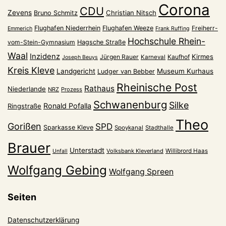
Corona
CDU
Zevens
Christian Nitsch
Bruno Schmitz
Flughafen Niederrhein
Flughafen Weeze
Freiherr-
Emmerich
Frank Ruffing
Hochschule Rhein-
vom-Stein-Gymnasium
Hagsche Straße
Waal
Inzidenz
Kirmes
Jürgen Rauer
Kaufhof
Karneval
Joseph Beuys
Kreis Kleve
Landgericht
Museum Kurhaus
Ludger van Bebber
Rheinische Post
Rathaus
Niederlande
NRZ
Prozess
Schwanenburg
Silke
Ronald Pofalla
Ringstraße
Theo
Gorißen
SPD
Sparkasse Kleve
Spoykanal
Stadthalle
Brauer
Unterstadt
Volksbank Kleverland
Willibrord Haas
Unfall
Wolfgang Gebing
Wolfgang Spreen
Seiten
Datenschutzerklärung