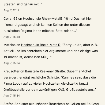
Staaten sind genau mit…
”
Aug. 7, 17:12
Conan65
on
Hochschule Rhein-Metall?
: “
@ rd Das hat hier
niemand gesagt und ich kennen Keinen der unter diesem
russischen Regime leben möchte. Bitte keinen…
”
Aug. 7, 15:48
Mathias
on
Hochschule Rhein-Metall?
: “
Sorry Leute, aber z. B.
AntiMil und ich schreiben hier Argumente und das einzige was
ihr macht ist, denselben Müll,…
”
Aug. 7, 15:34
Kreuzotter
on
Baustelle Keekener Straße: Supermarktchef
verärgert, erwägt rechtliche Schritte
: “
Kann es sein, dass die
Firma Loock auf zu vielen Hochzeiten gleichzeitig tanzt?
Großbaustelle vor dem zukünftigen KAG, Großbaustelle am…
”
Aug. 7, 15:34
Stefan Schuster aka Inländer (feuerfest)
on
Grillen bei 35 Grad