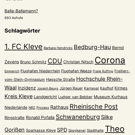
Balla-Ballamann?
693 Aufrufe
Schlagwörter
1. FC Kleve
Bedburg-Hau
Bernd
Barbara Hendricks
Corona
CDU
Zevens
Christian Nitsch
Bruno Schmitz
Flughafen Niederrhein
Flughafen Weeze
Freiherr-
Emmerich
Frank Ruffing
Hochschule Rhein-
vom-Stein-Gymnasium
Hagsche Straße
Waal
Inzidenz
Kirmes
Jürgen Rauer
Kaufhof
Karneval
Joseph Beuys
Kreis Kleve
Landgericht
Museum Kurhaus
Ludger van Bebber
Rheinische Post
Rathaus
Niederlande
NRZ
Prozess
Schwanenburg
Silke
Ronald Pofalla
Ringstraße
Theo
Gorißen
SPD
Sparkasse Kleve
Spoykanal
Stadthalle