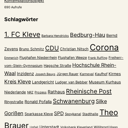
Kontemplationsobjekt
690 Aufrufe
Schlagwörter
1. FC Kleve
Bedburg-Hau
Bernd
Barbara Hendricks
Corona
CDU
Zevens
Christian Nitsch
Bruno Schmitz
Flughafen Niederrhein
Flughafen Weeze
Freiherr-
Emmerich
Frank Ruffing
Hochschule Rhein-
vom-Stein-Gymnasium
Hagsche Straße
Waal
Inzidenz
Kirmes
Jürgen Rauer
Kaufhof
Karneval
Joseph Beuys
Kreis Kleve
Landgericht
Museum Kurhaus
Ludger van Bebber
Rheinische Post
Rathaus
Niederlande
NRZ
Prozess
Schwanenburg
Silke
Ronald Pofalla
Ringstraße
Theo
Gorißen
SPD
Sparkasse Kleve
Spoykanal
Stadthalle
Brauer
Unterstadt
Volksbank Kleverland
Willibrord Haas
Unfall