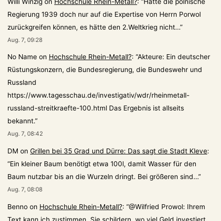
Willi Winzig
on
Hochschule Rhein-Metall?
: “
Hätte die polnische
Regierung 1939 doch nur auf die Expertise von Herrn Porwol
zurückgreifen können, es hätte den 2.Weltkrieg nicht…
”
Aug. 7, 09:28
No Name
on
Hochschule Rhein-Metall?
: “
Akteure: Ein deutscher
Rüstungskonzern, die Bundesregierung, die Bundeswehr und
Russland
https://www.tagesschau.de/investigativ/wdr/rheinmetall-
russland-streitkraefte-100.html Das Ergebnis ist allseits
bekannt.
”
Aug. 7, 08:42
DM
on
Grillen bei 35 Grad und Dürre: Das sagt die Stadt Kleve
:
“
Ein kleiner Baum benötigt etwa 100l, damit Wasser für den
Baum nutzbar bis an die Wurzeln dringt. Bei größeren sind…
”
Aug. 7, 08:08
Benno
on
Hochschule Rhein-Metall?
: “
@Wilfried Prowol: Ihrem
Text kann ich zustimmen. Sie schildern, wo viel Geld investiert