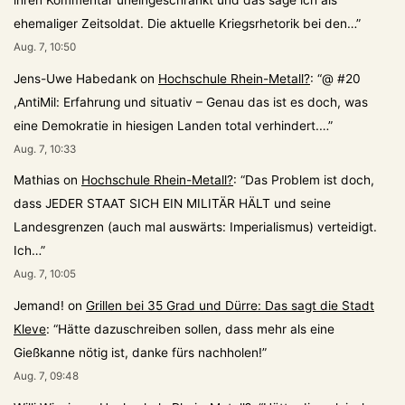
ihren Kommentar uneingeschränkt und das sage ich als
ehemaliger Zeitsoldat. Die aktuelle Kriegsrhetorik bei den…
”
Aug. 7, 10:50
Jens-Uwe Habedank
on
Hochschule Rhein-Metall?
: “
@ #20
,AntiMil: Erfahrung und situativ – Genau das ist es doch, was
eine Demokratie in hiesigen Landen total verhindert.…
”
Aug. 7, 10:33
Mathias
on
Hochschule Rhein-Metall?
: “
Das Problem ist doch,
dass JEDER STAAT SICH EIN MILITÄR HÄLT und seine
Landesgrenzen (auch mal auswärts: Imperialismus) verteidigt.
Ich…
”
Aug. 7, 10:05
Jemand!
on
Grillen bei 35 Grad und Dürre: Das sagt die Stadt
Kleve
: “
Hätte dazuschreiben sollen, dass mehr als eine
Gießkanne nötig ist, danke fürs nachholen!
”
Aug. 7, 09:48