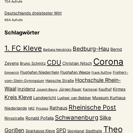
704 Aufrufe
Deutschlands dreistester Wirt
664 Aufrufe
Schlagwörter
1. FC Kleve
Bedburg-Hau
Bernd
Barbara Hendricks
Corona
CDU
Zevens
Christian Nitsch
Bruno Schmitz
Flughafen Niederrhein
Flughafen Weeze
Freiherr-
Emmerich
Frank Ruffing
Hochschule Rhein-
vom-Stein-Gymnasium
Hagsche Straße
Waal
Inzidenz
Kirmes
Jürgen Rauer
Kaufhof
Karneval
Joseph Beuys
Kreis Kleve
Landgericht
Museum Kurhaus
Ludger van Bebber
Rheinische Post
Rathaus
Niederlande
NRZ
Prozess
Schwanenburg
Silke
Ronald Pofalla
Ringstraße
Theo
Gorißen
SPD
Sparkasse Kleve
Spoykanal
Stadthalle