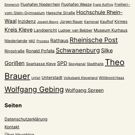
Flughafen Niederrhein
Flughafen Weeze
Freiherr-
Emmerich
Frank Ruffing
Hochschule Rhein-
vom-Stein-Gymnasium
Hagsche Straße
Waal
Inzidenz
Kirmes
Jürgen Rauer
Kaufhof
Karneval
Joseph Beuys
Kreis Kleve
Landgericht
Museum Kurhaus
Ludger van Bebber
Rheinische Post
Rathaus
Niederlande
NRZ
Prozess
Schwanenburg
Silke
Ronald Pofalla
Ringstraße
Theo
Gorißen
SPD
Sparkasse Kleve
Spoykanal
Stadthalle
Brauer
Unterstadt
Volksbank Kleverland
Willibrord Haas
Unfall
Wolfgang Gebing
Wolfgang Spreen
Seiten
Datenschutzerklärung
Kontakt
Über kleveblog