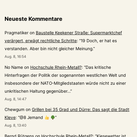
Neueste Kommentare
Pragmatiker
on
Baustelle Keekener Straße: Supermarktchef
verärgert, erwägt rechtliche Schritte
: “
19 Doch, er hat es
verstanden. Aber bin nicht gleicher Meinung.
”
Aug. 8, 16:54
No Name
on
Hochschule Rhein-Metall?
: “
Das kritische
Hinterfragen der Politik der sogenannten westlichen Welt und
insbesondere der NATO-Mitgliedstaaten würde nicht zu einer
unkritischen Haltung gegenüber…
”
Aug. 8, 14:47
Chewgum
on
Grillen bei 35 Grad und Dürre: Das sagt die Stadt
Kleve
: “
@8 Jemand
”
Aug. 8, 13:40
Bernd Rütgens
on
Hochschule Rhein-Metall?
: “
Kiesewetter ist