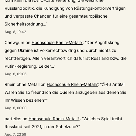
Man kann die NATO-Osterweiterung, die westliche
Russlandpolitik, die Kündigung von Rüstungskontrollverträgen
und verpasste Chancen für eine gesamteuropäische
Sicherheitsordnung…
”
Aug. 8, 10:42
Chewgum
on
Hochschule Rhein-Metall?
: “
Der Angriffskrieg
gegen Ukraine ist völkerrechtswidrig und durch nichts zu
rechtfertigen. Allein verantwortlich dafür ist Russland bzw. die
Putin-Regierung. Leider…
”
Aug. 8, 02:06
Rhein ohne Metall
on
Hochschule Rhein-Metall?
: “
@46 AntiMil
Wären Sie so freundlich die Quellen anzugeben aus denen Sie
Ihr Wissen beziehen?
”
Aug. 8, 00:00
parteilos
on
Hochschule Rhein-Metall?
: “
Welches Spiel treibt
Russland seit 2021, in der Sahelzone?
”
Aug. 7, 23:59