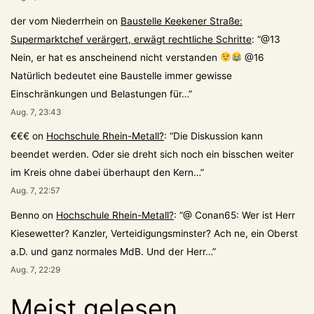
der vom Niederrhein
on
Baustelle Keekener Straße:
Supermarktchef verärgert, erwägt rechtliche Schritte
: “
@13
Nein, er hat es anscheinend nicht verstanden
@16
Natürlich bedeutet eine Baustelle immer gewisse
Einschränkungen und Belastungen für…
”
Aug. 7, 23:43
€€€
on
Hochschule Rhein-Metall?
: “
Die Diskussion kann
beendet werden. Oder sie dreht sich noch ein bisschen weiter
im Kreis ohne dabei überhaupt den Kern…
”
Aug. 7, 22:57
Benno
on
Hochschule Rhein-Metall?
: “
@ Conan65: Wer ist Herr
Kiesewetter? Kanzler, Verteidigungsminster? Ach ne, ein Oberst
a.D. und ganz normales MdB. Und der Herr…
”
Aug. 7, 22:29
Meist gelesen