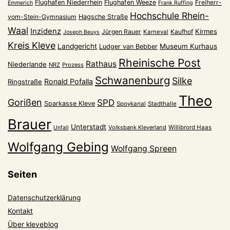
Flughafen Niederrhein
Flughafen Weeze
Freiherr-
Emmerich
Frank Ruffing
Hochschule Rhein-
vom-Stein-Gymnasium
Hagsche Straße
Waal
Inzidenz
Kirmes
Jürgen Rauer
Kaufhof
Karneval
Joseph Beuys
Kreis Kleve
Landgericht
Museum Kurhaus
Ludger van Bebber
Rheinische Post
Rathaus
Niederlande
NRZ
Prozess
Schwanenburg
Silke
Ronald Pofalla
Ringstraße
Theo
Gorißen
SPD
Sparkasse Kleve
Spoykanal
Stadthalle
Brauer
Unterstadt
Volksbank Kleverland
Willibrord Haas
Unfall
Wolfgang Gebing
Wolfgang Spreen
Seiten
Datenschutzerklärung
Kontakt
Über kleveblog