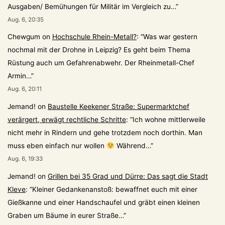
Ausgaben/ Bemühungen für Militär im Vergleich zu…
”
Aug. 6, 20:35
Chewgum
on
Hochschule Rhein-Metall?
: “
Was war gestern
nochmal mit der Drohne in Leipzig? Es geht beim Thema
Rüstung auch um Gefahrenabwehr. Der Rheinmetall-Chef
Armin…
”
Aug. 6, 20:11
Jemand!
on
Baustelle Keekener Straße: Supermarktchef
verärgert, erwägt rechtliche Schritte
: “
Ich wohne mittlerweile
nicht mehr in Rindern und gehe trotzdem noch dorthin. Man
muss eben einfach nur wollen
Während…
”
Aug. 6, 19:33
Jemand!
on
Grillen bei 35 Grad und Dürre: Das sagt die Stadt
Kleve
: “
Kleiner Gedankenanstoß: bewaffnet euch mit einer
Gießkanne und einer Handschaufel und gräbt einen kleinen
Graben um Bäume in eurer Straße…
”