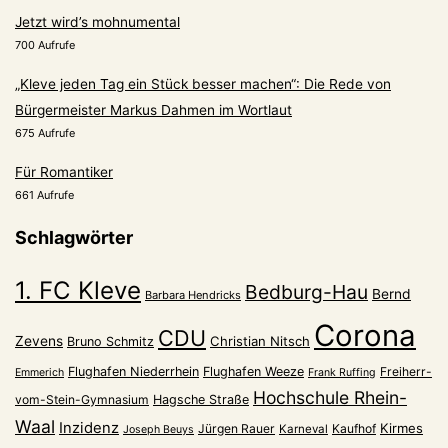
Jetzt wird’s mohnumental
700 Aufrufe
„Kleve jeden Tag ein Stück besser machen“: Die Rede von
Bürgermeister Markus Dahmen im Wortlaut
675 Aufrufe
Für Romantiker
661 Aufrufe
Schlagwörter
1. FC Kleve
Bedburg-Hau
Bernd
Barbara Hendricks
Corona
CDU
Zevens
Christian Nitsch
Bruno Schmitz
Flughafen Niederrhein
Flughafen Weeze
Freiherr-
Emmerich
Frank Ruffing
Hochschule Rhein-
vom-Stein-Gymnasium
Hagsche Straße
Waal
Inzidenz
Kirmes
Jürgen Rauer
Kaufhof
Karneval
Joseph Beuys