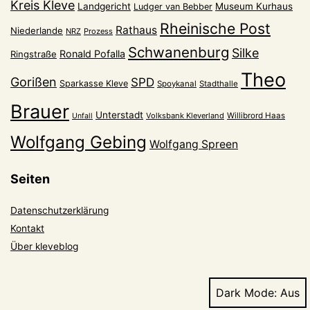
Kreis Kleve
Landgericht
Museum Kurhaus
Ludger van Bebber
Rheinische Post
Rathaus
Niederlande
NRZ
Prozess
Schwanenburg
Silke
Ronald Pofalla
Ringstraße
Theo
Gorißen
SPD
Sparkasse Kleve
Spoykanal
Stadthalle
Brauer
Unterstadt
Volksbank Kleverland
Willibrord Haas
Unfall
Wolfgang Gebing
Wolfgang Spreen
Seiten
Datenschutzerklärung
Kontakt
Über kleveblog
Dark Mode: