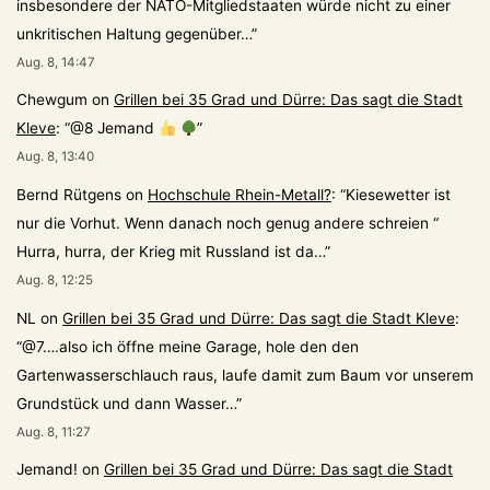
insbesondere der NATO-Mitgliedstaaten würde nicht zu einer
unkritischen Haltung gegenüber…
”
Aug. 8, 14:47
Chewgum
on
Grillen bei 35 Grad und Dürre: Das sagt die Stadt
Kleve
: “
@8 Jemand
”
Aug. 8, 13:40
Bernd Rütgens
on
Hochschule Rhein-Metall?
: “
Kiesewetter ist
nur die Vorhut. Wenn danach noch genug andere schreien “
Hurra, hurra, der Krieg mit Russland ist da…
”
Aug. 8, 12:25
NL
on
Grillen bei 35 Grad und Dürre: Das sagt die Stadt Kleve
:
“
@7….also ich öffne meine Garage, hole den den
Gartenwasserschlauch raus, laufe damit zum Baum vor unserem
Grundstück und dann Wasser…
”
Aug. 8, 11:27
Jemand!
on
Grillen bei 35 Grad und Dürre: Das sagt die Stadt