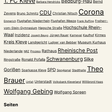
1. FC Kleve
Bedburg-Hau
Bernd
Barbara Hendricks
Corona
CDU
Zevens
Christian Nitsch
Bruno Schmitz
Flughafen Niederrhein
Flughafen Weeze
Freiherr-
Emmerich
Frank Ruffing
Hochschule Rhein-
vom-Stein-Gymnasium
Hagsche Straße
Waal
Inzidenz
Kirmes
Jürgen Rauer
Kaufhof
Karneval
Joseph Beuys
Kreis Kleve
Landgericht
Museum Kurhaus
Ludger van Bebber
Rheinische Post
Rathaus
Niederlande
NRZ
Prozess
Schwanenburg
Silke
Ronald Pofalla
Ringstraße
Theo
Gorißen
SPD
Sparkasse Kleve
Spoykanal
Stadthalle
Brauer
Unterstadt
Volksbank Kleverland
Willibrord Haas
Unfall
Wolfgang Gebing
Wolfgang Spreen
Seiten