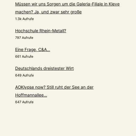
Müssen wir uns Sorgen um die Galeria-Filiale in Kleve
machen? Ja, und zwar sehr große
1.3k Aufrufe
Hochschule Rhein-Metall?
797 Aufrufe
Eine Frage, C&A…
661 Aufrufe
Deutschlands dreistester Wirt
649 Aufrufe
AOKlypse now? Still ruht der See an der
Hoffmannallee…
647 Aufrufe