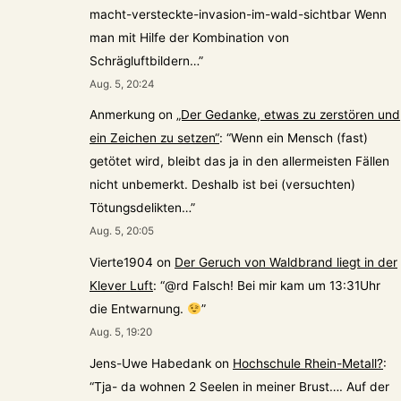
macht-versteckte-invasion-im-wald-sichtbar Wenn
man mit Hilfe der Kombination von
Schrägluftbildern…
”
Aug. 5, 20:24
Anmerkung
on
„Der Gedanke, etwas zu zerstören und
ein Zeichen zu setzen“
: “
Wenn ein Mensch (fast)
getötet wird, bleibt das ja in den allermeisten Fällen
nicht unbemerkt. Deshalb ist bei (versuchten)
Tötungsdelikten…
”
Aug. 5, 20:05
Vierte1904
on
Der Geruch von Waldbrand liegt in der
Klever Luft
: “
@rd Falsch! Bei mir kam um 13:31Uhr
die Entwarnung.
”
Aug. 5, 19:20
Jens-Uwe Habedank
on
Hochschule Rhein-Metall?
:
“
Tja- da wohnen 2 Seelen in meiner Brust…. Auf der