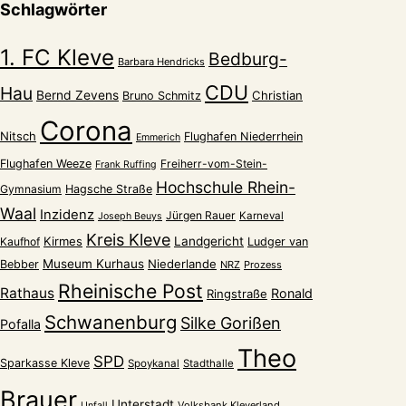
Schlagwörter
1. FC Kleve
Bedburg-
Barbara Hendricks
CDU
Hau
Bernd Zevens
Christian
Bruno Schmitz
Corona
Nitsch
Flughafen Niederrhein
Emmerich
Flughafen Weeze
Freiherr-vom-Stein-
Frank Ruffing
Hochschule Rhein-
Gymnasium
Hagsche Straße
Waal
Inzidenz
Jürgen Rauer
Karneval
Joseph Beuys
Kreis Kleve
Kirmes
Landgericht
Kaufhof
Ludger van
Museum Kurhaus
Niederlande
Bebber
NRZ
Prozess
Rheinische Post
Rathaus
Ronald
Ringstraße
Schwanenburg
Silke Gorißen
Pofalla
Theo
SPD
Sparkasse Kleve
Spoykanal
Stadthalle
Brauer
Unterstadt
Volksbank Kleverland
Unfall