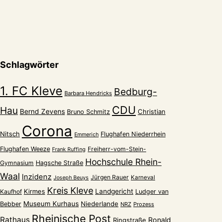
Schlagwörter
1. FC Kleve
Bedburg-
Barbara Hendricks
CDU
Hau
Bernd Zevens
Christian
Bruno Schmitz
Corona
Nitsch
Flughafen Niederrhein
Emmerich
Flughafen Weeze
Freiherr-vom-Stein-
Frank Ruffing
Hochschule Rhein-
Gymnasium
Hagsche Straße
Waal
Inzidenz
Jürgen Rauer
Karneval
Joseph Beuys
Kreis Kleve
Kirmes
Landgericht
Kaufhof
Ludger van
Museum Kurhaus
Niederlande
Bebber
NRZ
Prozess
Rheinische Post
Rathaus
Ronald
Ringstraße