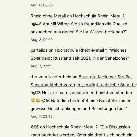
Aug. 8, 02:06
Rhein ohne Metall
on
Hochschule Rhein-Metall?
:
“
@46 AntiMil Wären Sie so freundlich die Quellen
anzugeben aus denen Sie Ihr Wissen beziehen?
”
Aug. 8, 00:00
parteilos
on
Hochschule Rhein-Metall?
: “
Welches
Spiel treibt Russland seit 2021, in der Sahelzone?
”
Aug. 7, 23:59
der vom Niederrhein
on
Baustelle Keekener Straße:
Supermarktchef verärgert, erwägt rechtliche Schritte
:
“
@13 Nein, er hat es anscheinend nicht verstanden
@16 Natürlich bedeutet eine Baustelle immer
gewisse Einschränkungen und Belastungen für…
”
Aug. 7, 23:43
€€€
on
Hochschule Rhein-Metall?
: “
Die Diskussion
kann beendet werden. Oder sie dreht sich noch ein