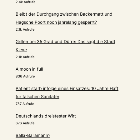
2.4k Aufrufe
Bleibt der Durchgang zwischen Backermatt und
Hagsche Poort noch jahrelang gesperrt?
2.1k Aufrufe
Grillen bei 35 Grad und Dürre: Das sagt die Stadt
Kleve
2.1k Aufrufe
A moon in full
836 Aufrufe
Patient starb infolge eines Einsatzes: 10 Jahre Haft
für falschen Sanitäter
787 Aufrufe
Deutschlands dreistester Wirt
676 Aufrufe
Balla-Ballamann?