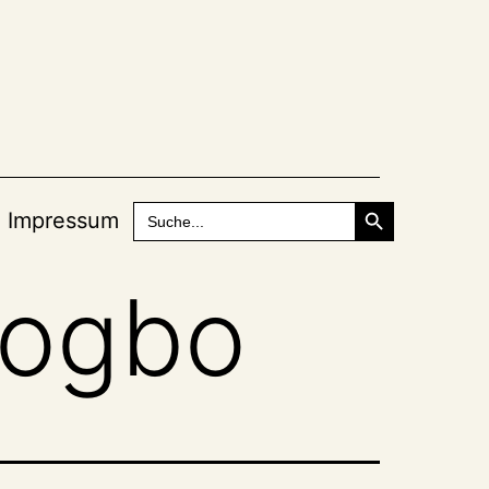
Search Button
Search
Impressum
for:
dogbo