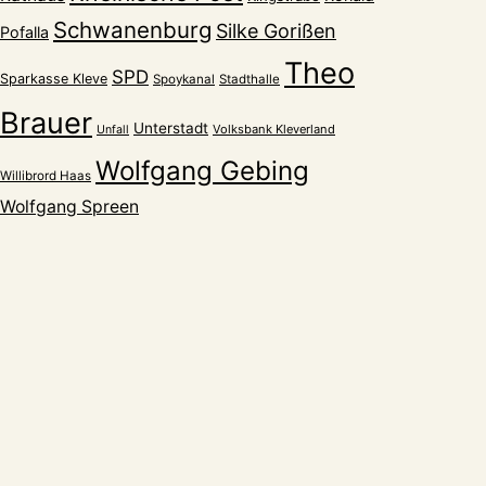
Schwanenburg
Silke Gorißen
Pofalla
Theo
SPD
Sparkasse Kleve
Spoykanal
Stadthalle
Brauer
Unterstadt
Volksbank Kleverland
Unfall
Wolfgang Gebing
Willibrord Haas
Wolfgang Spreen