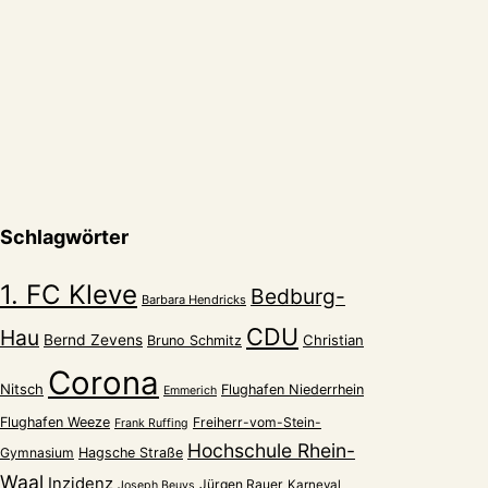
Schlagwörter
1. FC Kleve
Bedburg-
Barbara Hendricks
CDU
Hau
Bernd Zevens
Christian
Bruno Schmitz
Corona
Nitsch
Flughafen Niederrhein
Emmerich
Flughafen Weeze
Freiherr-vom-Stein-
Frank Ruffing
Hochschule Rhein-
Gymnasium
Hagsche Straße
Waal
Inzidenz
Jürgen Rauer
Karneval
Joseph Beuys