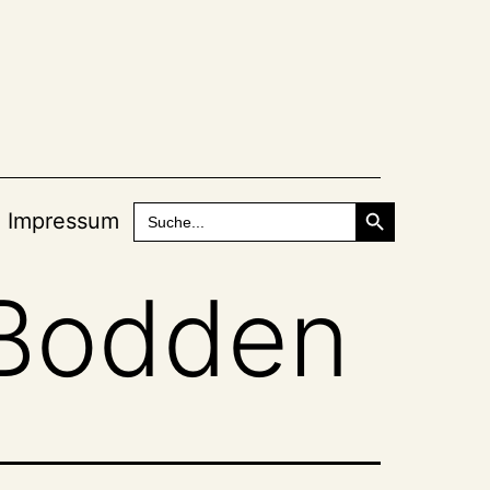
Search Button
Search
Impressum
for:
 Bodden