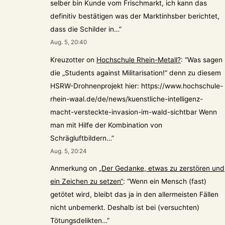
selber bin Kunde vom Frischmarkt, ich kann das
definitiv bestätigen was der Marktinhsber berichtet,
dass die Schilder in…
”
Aug. 5, 20:40
Kreuzotter
on
Hochschule Rhein-Metall?
: “
Was sagen
die „Students against Militarisation!“ denn zu diesem
HSRW-Drohnenprojekt hier: https://www.hochschule-
rhein-waal.de/de/news/kuenstliche-intelligenz-
macht-versteckte-invasion-im-wald-sichtbar Wenn
man mit Hilfe der Kombination von
Schrägluftbildern…
”
Aug. 5, 20:24
Anmerkung
on
„Der Gedanke, etwas zu zerstören und
ein Zeichen zu setzen“
: “
Wenn ein Mensch (fast)
getötet wird, bleibt das ja in den allermeisten Fällen
nicht unbemerkt. Deshalb ist bei (versuchten)
Tötungsdelikten…
”