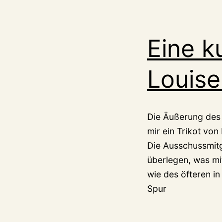
Eine k
Louise
Die Äußerung des B
mir ein Trikot vo
Die Ausschussmitg
überlegen, was mi
wie des öfteren i
Spur