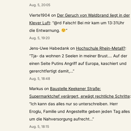
Aug. 5, 20:05
Vierte1904
on
Der Geruch von Waldbrand liegt in der
Klever Luft
: “
@rd Falsch! Bei mir kam um 13:31Uhr
die Entwarnung.
”
Aug. 5, 19:20
Jens-Uwe Habedank
on
Hochschule Rhein-Metall?
:
“
Tja- da wohnen 2 Seelen in meiner Brust…. Auf der
einen Seite Putins Angriff auf Europa, kaschiert und
gererchtfertigt damit,…
”
Aug. 5, 18:48
Markus
on
Baustelle Keekener Straße:
Supermarktchef verärgert, erwägt rechtliche Schritte
:
“
Ich kann das alles nur so unterschreiben. Herr
Eroglu, Familie und Angestellte geben jeden Tag alles
um die Nahversorgung aufrecht…
”
Aug. 5, 18:15