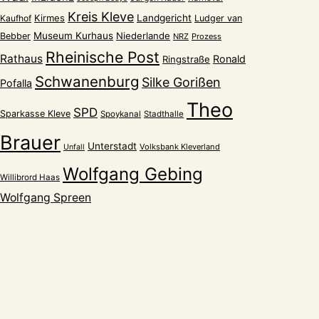
Kreis Kleve
Kirmes
Landgericht
Kaufhof
Ludger van
Museum Kurhaus
Niederlande
Bebber
NRZ
Prozess
Rheinische Post
Rathaus
Ronald
Ringstraße
Schwanenburg
Silke Gorißen
Pofalla
Theo
SPD
Sparkasse Kleve
Spoykanal
Stadthalle
Brauer
Unterstadt
Volksbank Kleverland
Unfall
Wolfgang Gebing
Willibrord Haas
Wolfgang Spreen