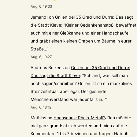
Aug. 6, 19:33
Jemand!
on
Grillen bei 35 Grad und Dürre: Das sagt
die Stadt Kleve
: “
Kleiner Gedankenanstoß: bewaffnet
euch mit einer Gießkanne und einer Handschaufel
und gräbt einen kleinen Graben um Bäume in eurer
Straße…
”
Aug. 6, 19:27
Andreas Bulkens
on
Grillen bei 35 Grad und Dürre:
Das sagt die Stadt Kleve
: “
Schland, was soll man
noch sagen/schreiben? Grillen ist so ein maskulines
Steinzeitritual, aber egal. Der gesunde
Menschenverstand war jedenfalls in…
”
Aug. 6, 18:12
Mathias
on
Hochschule Rhein-Metall?
: “
Ich möchte
mal ganz grundsätzlich werden und mich auf die
Kommentare 1 bis 7 beziehen und fragen: Habt ihr