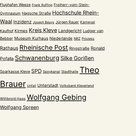
Flughafen Weeze
Freiherr-vom-Stein-
Frank Ruffing
Hochschule Rhein-
Gymnasium
Hagsche Straße
Waal
Inzidenz
Jürgen Rauer
Karneval
Joseph Beuys
Kreis Kleve
Kirmes
Landgericht
Kaufhof
Ludger van
Museum Kurhaus
Niederlande
Bebber
NRZ
Prozess
Rheinische Post
Rathaus
Ronald
Ringstraße
Schwanenburg
Silke Gorißen
Pofalla
Theo
SPD
Sparkasse Kleve
Spoykanal
Stadthalle
Brauer
Unterstadt
Volksbank Kleverland
Unfall
Wolfgang Gebing
Willibrord Haas
Wolfgang Spreen