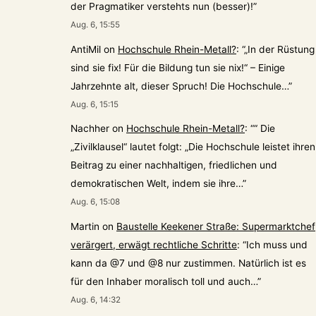
der Pragmatiker verstehts nun (besser)!
”
Aug. 6, 15:55
AntiMil
on
Hochschule Rhein-Metall?
: “
„In der Rüstung
sind sie fix! Für die Bildung tun sie nix!“ – Einige
Jahrzehnte alt, dieser Spruch! Die Hochschule…
”
Aug. 6, 15:15
Nachher
on
Hochschule Rhein-Metall?
: “
“ Die
„Zivilklausel“ lautet folgt: „Die Hochschule leistet ihren
Beitrag zu einer nachhaltigen, friedlichen und
demokratischen Welt, indem sie ihre…
”
Aug. 6, 15:08
Martin
on
Baustelle Keekener Straße: Supermarktchef
verärgert, erwägt rechtliche Schritte
: “
Ich muss und
kann da @7 und @8 nur zustimmen. Natürlich ist es
für den Inhaber moralisch toll und auch…
”
Aug. 6, 14:32