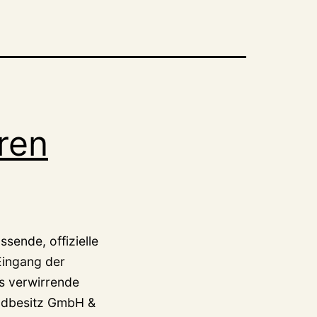
oren
sende, offizielle
Eingang der
as verwirrende
undbesitz GmbH &