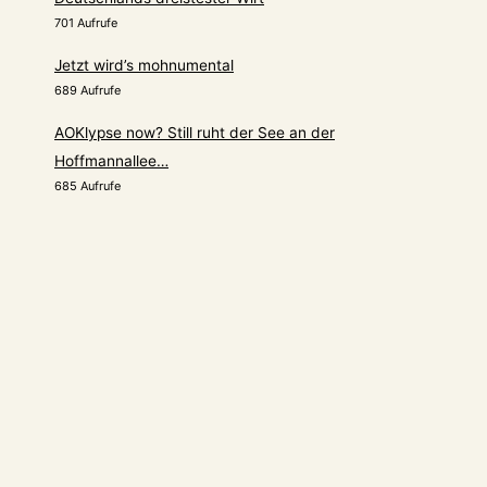
701 Aufrufe
Jetzt wird’s mohnumental
689 Aufrufe
AOKlypse now? Still ruht der See an der
Hoffmannallee…
685 Aufrufe