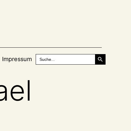
Search Button
Search
Impressum
for:
ael