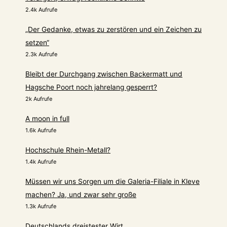
2.4k Aufrufe
„Der Gedanke, etwas zu zerstören und ein Zeichen zu
setzen“
2.3k Aufrufe
Bleibt der Durchgang zwischen Backermatt und
Hagsche Poort noch jahrelang gesperrt?
2k Aufrufe
A moon in full
1.6k Aufrufe
Hochschule Rhein-Metall?
1.4k Aufrufe
Müssen wir uns Sorgen um die Galeria-Filiale in Kleve
machen? Ja, und zwar sehr große
1.3k Aufrufe
Deutschlands dreistester Wirt